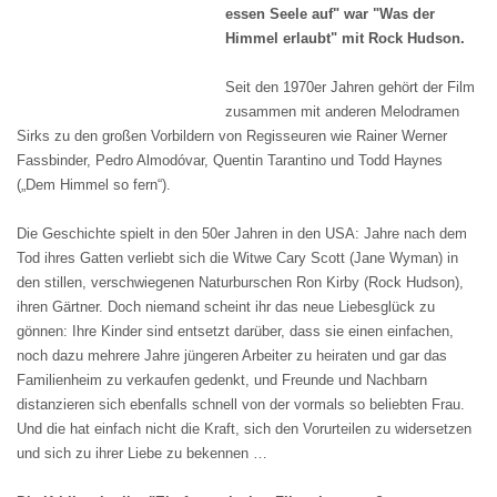
essen Seele auf" war "Was der
Himmel erlaubt" mit Rock Hudson.
Seit den 1970er Jahren gehört der Film
zusammen mit anderen Melodramen
Sirks zu den großen Vorbildern von Regisseuren wie Rainer Werner
Fassbinder, Pedro Almodóvar, Quentin Tarantino und Todd Haynes
(„Dem Himmel so fern“).
Die Geschichte spielt in den 50er Jahren in den USA: Jahre nach dem
Tod ihres Gatten verliebt sich die Witwe Cary Scott (Jane Wyman) in
den stillen, verschwiegenen Naturburschen Ron Kirby (Rock Hudson),
ihren Gärtner. Doch niemand scheint ihr das neue Liebesglück zu
gönnen: Ihre Kinder sind entsetzt darüber, dass sie einen einfachen,
noch dazu mehrere Jahre jüngeren Arbeiter zu heiraten und gar das
Familienheim zu verkaufen gedenkt, und Freunde und Nachbarn
distanzieren sich ebenfalls schnell von der vormals so beliebten Frau.
Und die hat einfach nicht die Kraft, sich den Vorurteilen zu widersetzen
und sich zu ihrer Liebe zu bekennen …