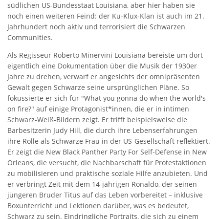
südlichen US-Bundesstaat Louisiana, aber hier haben sie
noch einen weiteren Feind: der Ku-Klux-Klan ist auch im 21.
Jahrhundert noch aktiv und terrorisiert die Schwarzen
Communities.
Als Regisseur Roberto Minervini Louisiana bereiste um dort
eigentlich eine Dokumentation über die Musik der 1930er
Jahre zu drehen, verwarf er angesichts der omnipräsenten
Gewalt gegen Schwarze seine ursprünglichen Pläne. So
fokussierte er sich für "What you gonna do when the world's
on fire?" auf einige Protagonist*innen, die er in intimen
Schwarz-Weiß-Bildern zeigt. Er trifft beispielsweise die
Barbesitzerin Judy Hill, die durch ihre Lebenserfahrungen
ihre Rolle als Schwarze Frau in der US-Gesellschaft reflektiert.
Er zeigt die New Black Panther Party For Self-Defense in New
Orleans, die versucht, die Nachbarschaft für Protestaktionen
zu mobilisieren und praktische soziale Hilfe anzubieten. Und
er verbringt Zeit mit dem 14-jährigen Ronaldo, der seinen
jüngeren Bruder Titus auf das Leben vorbereitet – inklusive
Boxunterricht und Lektionen darüber, was es bedeutet,
Schwarz zu sein. Eindringliche Portraits, die sich zu einem