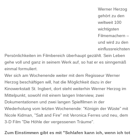
Werner Herzog
gehört zu den
weltweit 100
wichtigsten
Filmemachern –
und wird zu den
einflussreichsten
Persönlichkeiten im Filmbereich überhaupt gezählt. Sein Leben
gehe voll und ganz in seinem Werk auf, so hat er es sinngemäß
einmal formuliert.
Wer sich am Wochenende weiter mit dem Regisseur Werner
Herzog beschäftigen will, hat die Möglichkeit dazu in der
Kinowerkstatt St. Ingbert, dort steht weiterhin Werner Herzog im
Mittelpunkt, sowohl mit einem langen Interview, zwei
Dokumentationen und zwei langen Spielfilmen in der
Wiederholung vom letzten Wochenende: "Königin der Wüste" mit
Nicole Kidman, "Salt and Fire" mit Veronica Ferres und neu, dem
3-D Film "Die Höhle der vergessenen Träume".
Zum Einstimmen gibt es mit "Schlafen kann ich, wenn ich tot