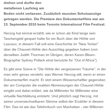
drehen und durfte den
metallenen Laufsteg am
Boden nicht verlassen. Zusätzlich mussten Schutzanzüge
getragen werden. Die Premiere des Dokumentarfilms war am
13. September 2010 beim Toronto International Film Festival.
Herzog hat einmal erzählt, wie er schon als Kind lange sein
Taschengeld gespart hatte für ein Buch über die Höhle von
Lascaux; in diesem Fall soll eine Geschichte im "New Yorker"
über die Chauvet-Höhle den Ausschlag gegeben haben (von
derselben Judith Thurman im Übrigen, deren Karen-Blixen-
Biographie Sydney Pollack einst benutzte für "Out of Africa").
Es gibt eine Szene in "Die Höhle der vergessenen Träume", in der
man sehr genau versteht, was Werner Herzog will, wenn er einen
Dokumentarfilm macht. Er sitzt einem Wissenschaftler gegenüber,
der am Computer die exakten Abmessungen der Chauvet-Höhle
eingibt und dabei erklärt, wie da Millimeter für Millimeter eine
virtuelle Nachbildung entsteht. Und plötzlich sagt Herzog, mit
seiner unverwechselbaren Stimme selbst der Erzähler in diesem
Film: Das ist wie das Telefonbuch von Manhattan - vier Millionen