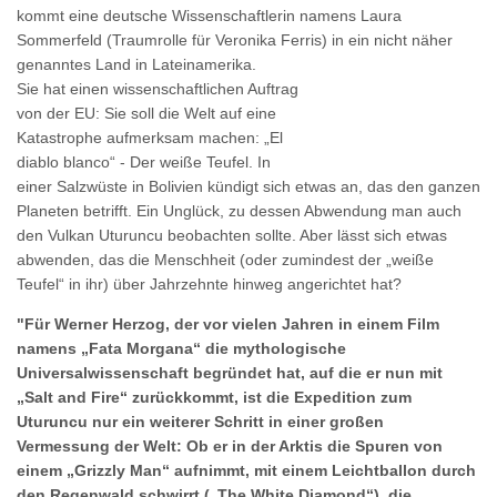
kommt eine deutsche Wissenschaftlerin namens Laura
Sommerfeld (Traumrolle für Veronika Ferris) in ein nicht näher
genanntes Land in Lateinamerika.
Sie hat einen wissenschaftlichen Auftrag
von der EU: Sie soll die Welt auf eine
Katastrophe aufmerksam machen: „El
diablo blanco“ - Der weiße Teufel. In
einer Salzwüste in Bolivien kündigt sich etwas an, das den ganzen
Planeten betrifft. Ein Unglück, zu dessen Abwendung man auch
den Vulkan Uturuncu beobachten sollte. Aber lässt sich etwas
abwenden, das die Menschheit (oder zumindest der „weiße
Teufel“ in ihr) über Jahrzehnte hinweg angerichtet hat?
"Für Werner Herzog, der vor vielen Jahren in einem Film
namens „Fata Morgana“ die mythologische
Universalwissenschaft begründet hat, auf die er nun mit
„Salt and Fire“ zurückkommt, ist die Expedition zum
Uturuncu nur ein weiterer Schritt in einer großen
Vermessung der Welt: Ob er in der Arktis die Spuren von
einem „Grizzly Man“ aufnimmt, mit einem Leichtballon durch
den Regenwald schwirrt („The White Diamond“), die