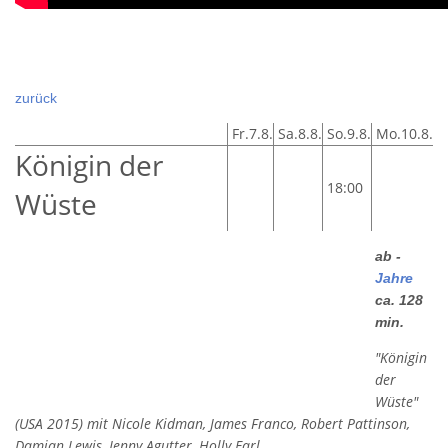
zurück
Fr.7.8.
Sa.8.8.
So.9.8.
Mo.10.8.
Königin der
18:00
Wüste
ab -
Jahre
ca. 128
min.
"Königin
der
Wüste"
(USA 2015) mit Nicole Kidman, James Franco, Robert Pattinson,
Damian Lewis, Jenny Agutter, Holly Earl.