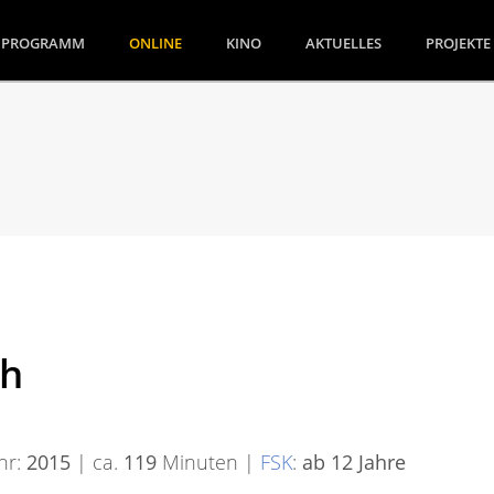
(CURRENT)
PROGRAMM
ONLINE
KINO
AKTUELLES
PROJEKTE
sh
hr:
2015
| ca.
119
Minuten |
FSK
:
ab 12 Jahre