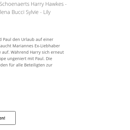
 Schoenaerts Harry Hawkes -
na Bucci Sylvie - Lily
 Paul den Urlaub auf einer
taucht Mariannes Ex-Liebhaber
e auf. Während Harry sich erneut
ope ungeniert mit Paul. Die
en für alle Beteiligten zur
en!