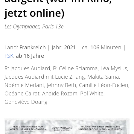
jetzt online)
Les Olympiades, Paris 13e
Land:
Frankreich
| Jahr:
2021
| ca.
106
Minuten |
FSK
:
ab 16 Jahre
R: Jacques Audiard, B: Céline Sciamma, Léa Mysius,
Jacques Audiard mit Lucie Zhang, Makita Sama,
Noémie Merlant, Jehnny Beth, Camille Léon-Fucien,
Océane Cairat, Anaïde Rozam, Pol White,
Geneviève Doang