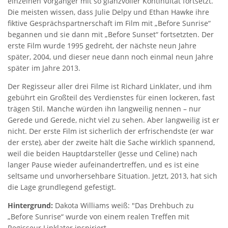
einzelnen Vorgänger mit so glanzvoller Kontinuität fortsetzt.
Die meisten wissen, dass Julie Delpy und Ethan Hawke ihre
fiktive Gesprächspartnerschaft im Film mit „Before Sunrise“
begannen und sie dann mit „Before Sunset“ fortsetzten. Der
erste Film wurde 1995 gedreht, der nächste neun Jahre
später, 2004, und dieser neue dann noch einmal neun Jahre
später im Jahre 2013.
Der Regisseur aller drei Filme ist Richard Linklater, und ihm
gebührt ein Großteil des Verdienstes für einen lockeren, fast
trägen Stil. Manche würden ihn langweilig nennen – nur
Gerede und Gerede, nicht viel zu sehen. Aber langweilig ist er
nicht. Der erste Film ist sicherlich der erfrischendste (er war
der erste), aber der zweite hält die Sache wirklich spannend,
weil die beiden Hauptdarsteller (Jesse und Celine) nach
langer Pause wieder aufeinandertreffen, und es ist eine
seltsame und unvorhersehbare Situation. Jetzt, 2013, hat sich
die Lage grundlegend gefestigt.
Hintergrund:
Dakota Williams weiß: "Das Drehbuch zu
„Before Sunrise“ wurde von einem realen Treffen mit
Regisseur Linklater inspiriert.