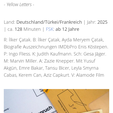
- Yellow Letters -
Land:
Deutschland/Türkei/Frankreich
| Jahr:
2025
| ca.
128
Minuten |
FSK
:
ab 12 Jahre
R: İlker Çatak. B: İlker Çatak, Ayda Meryem Çatak,
Biografie Auszeichnungen IMDbPro Enis Köstepen.
P: Ingo Fliess. K: Judith Kaufmann. Sch: Gesa Jäger.
M: Marvin Miller. A: Zazie Knepper. Mit Yusuf
Akgün, Emre Bakar, Tansu Bicer, Leyla Smyrna
Cabas, Kerem Can, Aziz Capkurt. V: Alamode Film