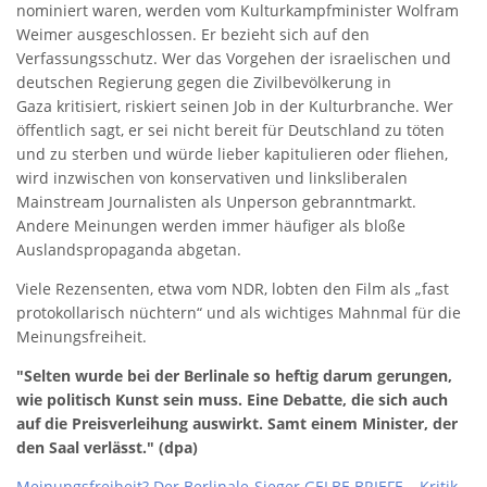
nominiert waren, werden vom Kulturkampfminister Wolfram
Weimer ausgeschlossen. Er bezieht sich auf den
Verfassungsschutz. Wer das Vorgehen der israelischen und
deutschen Regierung gegen die Zivilbevölkerung in
Gaza kritisiert, riskiert seinen Job in der Kulturbranche. Wer
öffentlich sagt, er sei nicht bereit für Deutschland zu töten
und zu sterben und würde lieber kapitulieren oder fliehen,
wird inzwischen von konservativen und linksliberalen
Mainstream Journalisten als Unperson gebranntmarkt.
Andere Meinungen werden immer häufiger als bloße
Auslandspropaganda abgetan.
Viele Rezensenten, etwa vom NDR, lobten den Film als „fast
protokollarisch nüchtern“ und als wichtiges Mahnmal für die
Meinungsfreiheit.
"Selten wurde bei der Berlinale so heftig darum gerungen,
wie politisch Kunst sein muss. Eine Debatte, die sich auch
auf die Preisverleihung auswirkt. Samt einem Minister, der
den Saal verlässt." (dpa)
Meinungsfreiheit? Der Berlinale-Sieger GELBE BRIEFE – Kritik