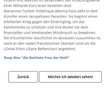
Picasso und Matisse) im Gesamtwert von schätzungsweise
einer Milliarde Euro teuer bezahlen lässt.
Mariannes Tochter Frédérique (Marina Foïs) sieht in dem
Künstler einen skrupellosen Parasiten. Sie beginnt einen
erbitterten Krieg gegen den Eindringling, um das
Familienerbe zu schützen und ihre Mutter vor dem
finanziellen und emotionalen Missbrauch zu bewahren.
Die Erbschleicher-Geschichte im absoluten Luxusmilieu ist
stark an den realen französischen Skandal rund um die
L’Oréal-Erbin Liliane Bettencourt angelehnt.
Deep dive "die Reichste Frau der Welt"
Zurück
Möchte ich (wieder) sehen!