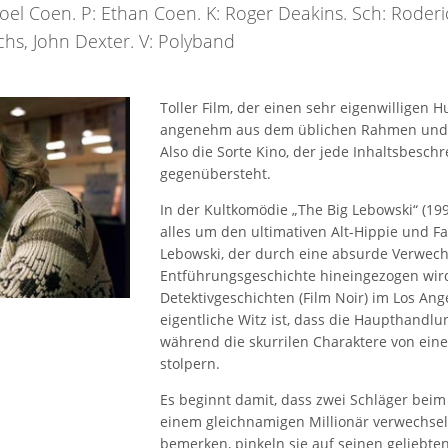
Joel Coen. P: Ethan Coen. K: Roger Deakins. Sch: Roderic
ichs, John Dexter. V: Polyband
Toller Film, der einen sehr eigenwilligen H
angenehm aus dem üblichen Rahmen und h
Also die Sorte Kino, der jede Inhaltsbesch
gegenübersteht.
In der Kultkomödie „The Big Lebowski“ (19
alles um den ultimativen Alt-Hippie und Fa
Lebowski, der durch eine absurde Verwech
Entführungsgeschichte hineingezogen wird.
Detektivgeschichten (Film Noir) im Los Ang
eigentliche Witz ist, dass die Haupthandlun
während die skurrilen Charaktere von einer
stolpern.
Es beginnt damit, dass zwei Schläger beim
einem gleichnamigen Millionär verwechseln
bemerken, pinkeln sie auf seinen geliebte