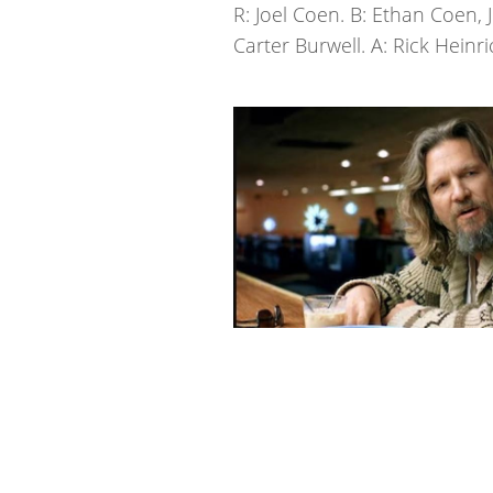
R: Joel Coen. B: Ethan Coen, 
Carter Burwell. A: Rick Heinr