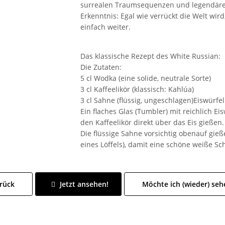
surrealen Traumsequenzen und legendären
Erkenntnis: Egal wie verrückt die Welt wir
einfach weiter.
Das klassische Rezept des White Russian:
Die Zutaten:
5 cl Wodka (eine solide, neutrale Sorte)
3 cl Kaffeelikör (klassisch: Kahlúa)
3 cl Sahne (flüssig, ungeschlagen)Eiswürfel
Ein flaches Glas (Tumbler) mit reichlich E
den Kaffeelikör direkt über das Eis gießen.
Die flüssige Sahne vorsichtig obenauf gie
eines Löffels), damit eine schöne weiße Sch
rück
Jetzt ansehen!
Möchte ich (wieder) seh