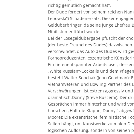
richtig gemütlich gemacht hat“.
Der Dude fordert von seinem reichen Nam
Lebowski“) Schadenersatz. Dieser engagier
Geldüberbringer, da seine junge Ehefrau 
Nihilisten entführt wurde.
Bei der Lösegeldübergabe pfuscht der cho
(der beste Freund des Dudes) dazwischen. 
verschwindet, das Auto des Dudes wird ges
Pornoproduzenten, exzentrische Künstlerin
Ein tiefenentspannter Arbeitsloser, dessen
„White Russian“-Cocktails und dem Pflegen
besteht.Walter Sobchak (John Goodman): E
Vietnamveteran und Bowling-Partner des Du
Verschwörungen, ist extrem aggressiv und 
dramatisch.Donny (Steve Buscemi): Der dri
Gesprächen immer hinterher und wird vo
harschen „Halt die Klappe, Donny!“ abgew
Moore): Die exzentrische, feministische Toc
Seilen hängt, um Kunstwerke zu malen.Der 
logischen Auflösung, sondern von seinen p