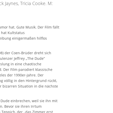
k Jaynes, Tricia Cooke. M:
umor hat. Gute Musik. Der Film fällt
at Kultstatus
reibung einigermaßen hilflos
98) der Coen-Brüder dreht sich
ulenzer Jeffrey „The Dude“
slung in eine chaotische
 Der Film parodiert klassische
eles der 1990er-Jahre. Der
g völlig in den Hintergrund rückt,
 bizarren Situation in die nächste
 Dude einbrechen, weil sie ihn mit
. Bevor sie ihren Irrtum
n Teppich, der „das Zimmer erst