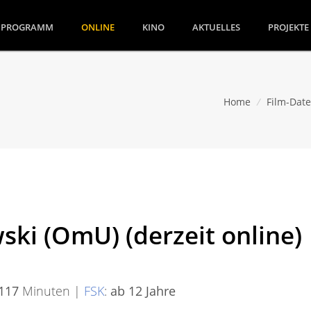
(CURRENT)
PROGRAMM
ONLINE
KINO
AKTUELLES
PROJEKTE
Home
/
Film-Dat
ski (OmU) (derzeit online)
117
Minuten |
FSK
:
ab 12 Jahre