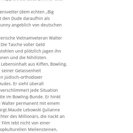
ensvetter (dem echten „Big
t den Dude daraufhin als
Bunny angeblich von deutschen
lerische Vietnamveteran Walter
Die Tasche voller Geld
tohlen und plötzlich jagen ihn
nen und die Nihilisten.
 Lebensinhalt aus Kiffen, Bowling,
 seiner Gelassenheit
in jüdisch-orthodoxer
des. Er sieht überall
verschlimmert jede Situation
tte im Bowling-Bunde. Er hinkt
n Walter permanent mit einem
ürgt.Maude Lebowski (Julianne
hter des Millionärs, die nackt an
Film lebt nicht von einer
opkulturellen Meilensteinen,