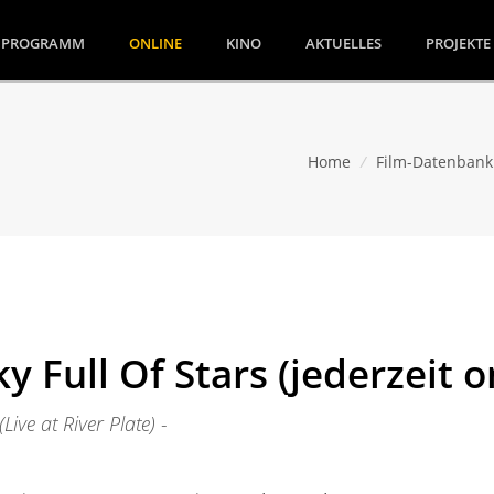
(CURRENT)
PROGRAMM
ONLINE
KINO
AKTUELLES
PROJEKTE
Home
/
Film-Datenbank
ky Full Of Stars (jederzeit o
Live at River Plate) -