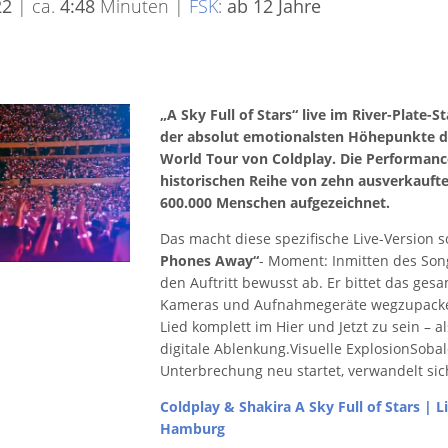
22
| ca.
4:48
Minuten |
FSK
:
ab 12 Jahre
„A Sky Full of Stars“ live im River-Plate-S
der absolut emotionalsten Höhepunkte d
World Tour von Coldplay. Die Performan
historischen Reihe von zehn ausverkauft
600.000 Menschen aufgezeichnet.
Das macht diese spezifische Live-Version 
Phones Away“
- Moment: Inmitten des Son
den Auftritt bewusst ab. Er bittet das ges
Kameras und Aufnahmegeräte wegzupacken. D
Lied komplett im Hier und Jetzt zu sein – 
digitale Ablenkung.Visuelle ExplosionSoba
Unterbrechung neu startet, verwandelt sic
Coldplay & Shakira A Sky Full of Stars | Li
Hamburg