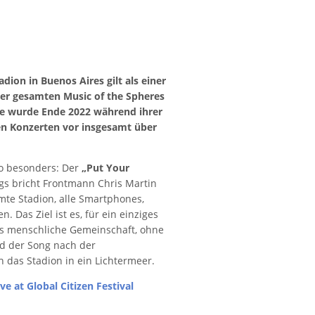
tadion in Buenos Aires gilt als einer
er gesamten Music of the Spheres
ce wurde Ende 2022 während ihrer
en Konzerten vor insgesamt über
so besonders: Der
„Put Your
gs bricht Frontmann Chris Martin
amte Stadion, alle Smartphones,
as Ziel ist es, für ein einziges
als menschliche Gemeinschaft, ohne
ld der Song nach der
h das Stadion in ein Lichtermeer.
ve at Global Citizen Festival