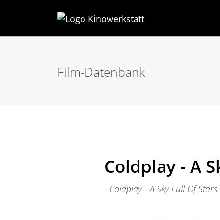
Film-Datenbank
Coldplay - A S
- Coldplay - A Sky Full Of Stars (