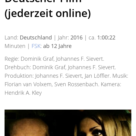
(jederzeit online)
Land:
Deutschland
| Jahr:
2016
| ca.
1:00:22
Minuten |
FSK
:
ab 12 Jahre
Regie: Dominik Graf, Johannes F. Sievert.
Drehbuch: Dominik Graf, Johannes F. Sievert.
Produktion: Johannes F. Sievert, Jan Löffler. Musik:
Florian van Volxem, Sven Rossenbach. Kamera:
Hendrik A. Kley