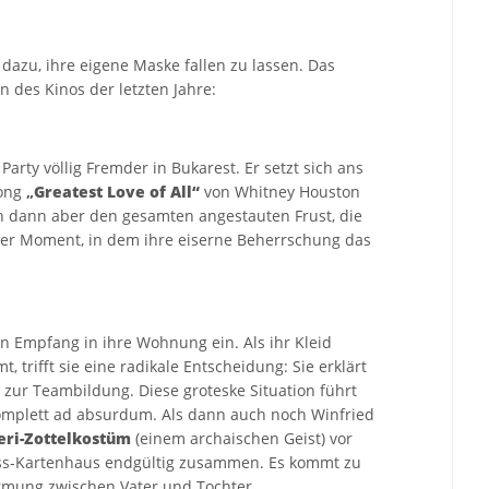
dazu, ihre eigene Maske fallen zu lassen. Das
 des Kinos der letzten Jahre:
arty völlig Fremder in Bukarest. Er setzt sich ans
Song
„
Greatest Love of All“
von Whitney Houston
ich dann aber den gesamten angestauten Frust, die
der Moment, in dem ihre eiserne Beherrschung das
en Empfang in ihre Wohnung ein. Als ihr Kleid
 trifft sie eine radikale Entscheidung: Sie erklärt
zur Teambildung. Diese groteske Situation führt
omplett ad absurdum. Als dann auch noch Winfried
eri-Zottelkostüm
(einem archaischen Geist) vor
iness-Kartenhaus endgültig zusammen. Es kommt zu
rmung zwischen Vater und Tochter.