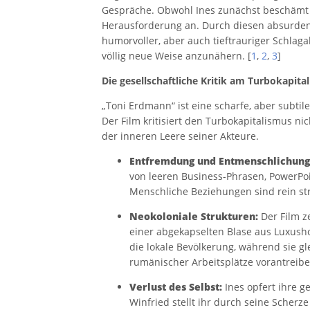
Gespräche. Obwohl Ines zunächst beschämt 
Herausforderung an. Durch diesen absurden
humorvoller, aber auch tieftrauriger Schlag
völlig neue Weise anzunähern. [
1
,
2
,
3
]
Die gesellschaftliche Kritik am Turbokapita
„Toni Erdmann“ ist eine scharfe, aber subtile
Der Film kritisiert den Turbokapitalismus ni
der inneren Leere seiner Akteure.
Entfremdung und Entmenschlichung
von leeren Business-Phrasen, PowerPo
Menschliche Beziehungen sind rein str
Neokoloniale Strukturen:
Der Film ze
einer abgekapselten Blase aus Luxusho
die lokale Bevölkerung, während sie g
rumänischer Arbeitsplätze vorantreibe
Verlust des Selbst:
Ines opfert ihre ge
Winfried stellt ihr durch seine Scher