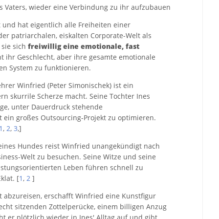
 Vaters, wieder eine Verbindung zu ihr aufzubauen
und hat eigentlich alle Freiheiten einer
der patriarchalen, eiskalten Corporate-Welt als
sie sich
freiwillig eine emotionale, fast
ht ihr Geschlecht, aber ihre gesamte emotionale
en System zu funktionieren.
rer Winfried (Peter Simonischek) ist ein
ern skurrile Scherze macht. Seine Tochter Ines
zige, unter Dauerdruck stehende
 ein großes Outsourcing-Projekt zu optimieren.
1
,
2
,
3
,]
ines Hundes reist Winfried unangekündigt nach
siness-Welt zu besuchen. Seine Witze und seine
eistungsorientierten Leben führen schnell zu
lat. [
1
,
2
]
t abzureisen, erschafft Winfried eine Kunstfigur
lecht sitzenden Zottelperücke, einem billigen Anzug
 er plötzlich wieder in Ines' Alltag auf und gibt