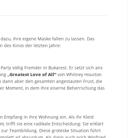
dazu, ihre eigene Maske fallen zu lassen. Das
 des Kinos der letzten Jahre:
arty völlig Fremder in Bukarest. Er setzt sich ans
Song
„
Greatest Love of All“
von Whitney Houston
ich dann aber den gesamten angestauten Frust, die
der Moment, in dem ihre eiserne Beherrschung das
en Empfang in ihre Wohnung ein. Als ihr Kleid
 trifft sie eine radikale Entscheidung: Sie erklärt
zur Teambildung. Diese groteske Situation führt
omplett ad absurdum. Als dann auch noch Winfried