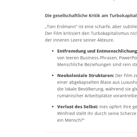
Die gesellschaftliche Kritik am Turbokapita
„Toni Erdmann“ ist eine scharfe, aber subtile
Der Film kritisiert den Turbokapitalismus ni
der inneren Leere seiner Akteure.
Entfremdung und Entmenschlichung
von leeren Business-Phrasen, PowerPo
Menschliche Beziehungen sind rein str
Neokoloniale Strukturen:
Der Film ze
einer abgekapselten Blase aus Luxusho
die lokale Bevölkerung, während sie g
rumänischer Arbeitsplätze vorantreibe
Verlust des Selbst:
Ines opfert ihre ge
Winfried stellt ihr durch seine Scher
ein Mensch?“