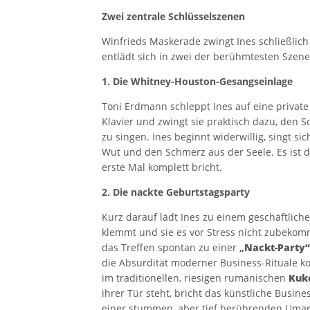
Zwei zentrale Schlüsselszenen
Winfrieds Maskerade zwingt Ines schließlich 
entlädt sich in zwei der berühmtesten Szenen
1. Die Whitney-Houston-Gesangseinlage
Toni Erdmann schleppt Ines auf eine private P
Klavier und zwingt sie praktisch dazu, den 
zu singen. Ines beginnt widerwillig, singt s
Wut und den Schmerz aus der Seele. Es ist 
erste Mal komplett bricht.
2. Die nackte Geburtstagsparty
Kurz darauf lädt Ines zu einem geschäftlich
klemmt und sie es vor Stress nicht zubekommt,
das Treffen spontan zu einer
„
Nackt-Party“
die Absurdität moderner Business-Rituale k
im traditionellen, riesigen rumänischen
Kuk
ihrer Tür steht, bricht das künstliche Bus
einer stummen, aber tief berührenden Uma