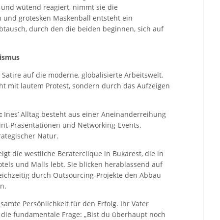
und wütend reagiert, nimmt sie die
 und grotesken Maskenball entsteht ein
abtausch, durch den die beiden beginnen, sich auf
lismus
 Satire auf die moderne, globalisierte Arbeitswelt.
cht mit lautem Protest, sondern durch das Aufzeigen
:
Ines’ Alltag besteht aus einer Aneinanderreihung
int-Präsentationen und Networking-Events.
ategischer Natur.
igt die westliche Beraterclique in Bukarest, die in
tels und Malls lebt. Sie blicken herablassend auf
leichzeitig durch Outsourcing-Projekte den Abbau
n.
samte Persönlichkeit für den Erfolg. Ihr Vater
ze die fundamentale Frage: „Bist du überhaupt noch