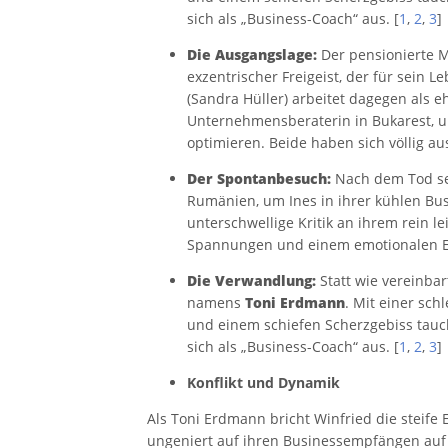
sich als „Business-Coach“ aus. [
1
,
2
,
3
]
Die Ausgangslage:
Der pensionierte Mu
exzentrischer Freigeist, der für sein L
(Sandra Hüller) arbeitet dagegen als 
Unternehmensberaterin in Bukarest, u
optimieren. Beide haben sich völlig au
Der Spontanbesuch:
Nach dem Tod se
Rumänien, um Ines in ihrer kühlen Bu
unterschwellige Kritik an ihrem rein l
Spannungen und einem emotionalen Ek
Die Verwandlung:
Statt wie vereinbar
namens
Toni Erdmann
. Mit einer sch
und einem schiefen Scherzgebiss taucht
sich als „Business-Coach“ aus. [
1
,
2
,
3
]
Konflikt und Dynamik
Als Toni Erdmann bricht Winfried die steife E
ungeniert auf ihren Businessempfängen auf 