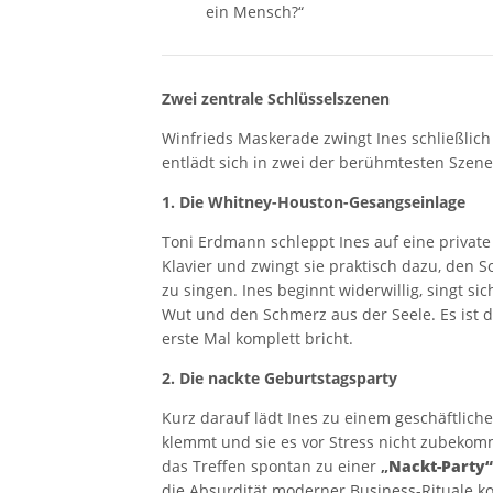
ein Mensch?“
Zwei zentrale Schlüsselszenen
Winfrieds Maskerade zwingt Ines schließlich 
entlädt sich in zwei der berühmtesten Szenen
1. Die Whitney-Houston-Gesangseinlage
Toni Erdmann schleppt Ines auf eine private P
Klavier und zwingt sie praktisch dazu, den 
zu singen. Ines beginnt widerwillig, singt s
Wut und den Schmerz aus der Seele. Es ist 
erste Mal komplett bricht.
2. Die nackte Geburtstagsparty
Kurz darauf lädt Ines zu einem geschäftlich
klemmt und sie es vor Stress nicht zubekommt,
das Treffen spontan zu einer
„
Nackt-Party“
die Absurdität moderner Business-Rituale k