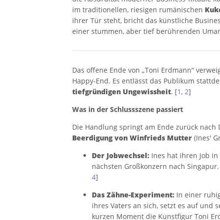
im traditionellen, riesigen rumänischen
Kuk
ihrer Tür steht, bricht das künstliche Bus
einer stummen, aber tief berührenden Uma
Das offene Ende von „Toni Erdmann“ verweig
Happy-End. Es entlässt das Publikum stattd
tiefgründigen Ungewissheit
. [
1
,
2
]
Was in der Schlussszene passiert
Die Handlung springt am Ende zurück nach D
Beerdigung von Winfrieds Mutter
(Ines' G
Der Jobwechsel:
Ines hat ihren Job i
nächsten Großkonzern nach Singapur. S
4
]
Das Zähne-Experiment:
In einer ruhi
ihres Vaters an sich, setzt es auf und s
kurzen Moment die Kunstfigur Toni Er