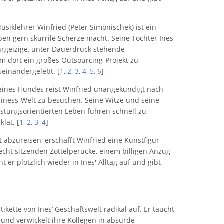
siklehrer Winfried (Peter Simonischek) ist ein
eben gern skurrile Scherze macht. Seine Tochter Ines
ehrgeizige, unter Dauerdruck stehende
m dort ein großes Outsourcing-Projekt zu
seinandergelebt. [
1
,
2
,
3
,
4
,
5
,
6
]
ines Hundes reist Winfried unangekündigt nach
siness-Welt zu besuchen. Seine Witze und seine
eistungsorientierten Leben führen schnell zu
lat. [
1
,
2
,
3
,
4
]
t abzureisen, erschafft Winfried eine Kunstfigur
lecht sitzenden Zottelperücke, einem billigen Anzug
 er plötzlich wieder in Ines' Alltag auf und gibt
tikette von Ines’ Geschäftswelt radikal auf. Er taucht
und verwickelt ihre Kollegen in absurde