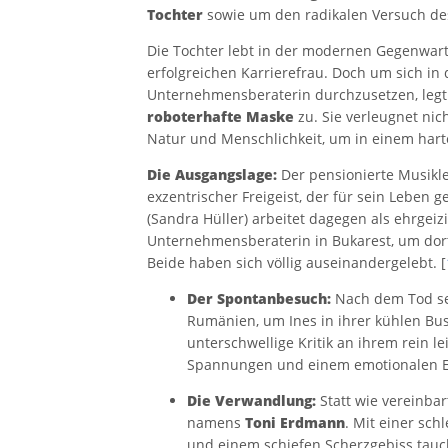
Tochter
sowie um den radikalen Versuch des
Die Tochter lebt in der modernen Gegenwart 
erfolgreichen Karrierefrau. Doch um sich in 
Unternehmensberaterin durchzusetzen, legt 
roboterhafte Maske
zu. Sie verleugnet nic
Natur und Menschlichkeit, um in einem hart
Die Ausgangslage:
Der pensionierte Musikleh
exzentrischer Freigeist, der für sein Leben g
(Sandra Hüller) arbeitet dagegen als ehrgei
Unternehmensberaterin in Bukarest, um dort
Beide haben sich völlig auseinandergelebt. [
Der Spontanbesuch:
Nach dem Tod se
Rumänien, um Ines in ihrer kühlen Bu
unterschwellige Kritik an ihrem rein l
Spannungen und einem emotionalen Ek
Die Verwandlung:
Statt wie vereinbar
namens
Toni Erdmann
. Mit einer sch
und einem schiefen Scherzgebiss taucht