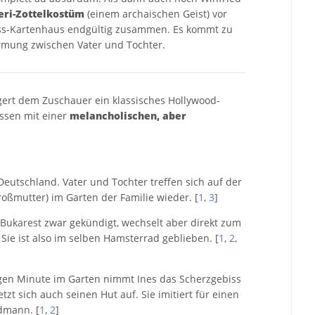
eri-Zottelkostüm
(einem archaischen Geist) vor
iness-Kartenhaus endgültig zusammen. Es kommt zu
rmung zwischen Vater und Tochter.
ert dem Zuschauer ein klassisches Hollywood-
essen mit einer
melancholischen, aber
eutschland. Vater und Tochter treffen sich auf der
roßmutter) im Garten der Familie wieder. [
1
,
3
]
n Bukarest zwar gekündigt, wechselt aber direkt zum
ie ist also im selben Hamsterrad geblieben. [
1
,
2
,
gen Minute im Garten nimmt Ines das Scherzgebiss
etzt sich auch seinen Hut auf. Sie imitiert für einen
dmann. [
1
,
2
]