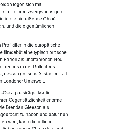
eiden legen sich mit
iern mit einem zwergwüchsigen
n in die hinreißende Chloë
an, und die eigentümlichen
Profikiller in die europäische
lfilmdebüt eine typisch britische
 Farrell als unerfahrenen Neu-
Fiennes in der Rolle ihres
 dessen gotische Altstadt mit all
er Londoner Unterwelt.
lm-Oscarpreisträger Martin
ihrer Gegensätzlichkeit enorme
 wie Brendan Gleeson als
mgebracht zu haben und dafür nun
en wird, kann die örtliche
ril-liebenswerter Charaktere und