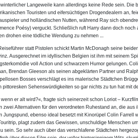
winterlicher Langeweile kann allerdings keine Rede sein. Die b
ikanischen Touristen und eifersüchtigen Drogendealern an, fe
uspieler und holländischen Nutten, während Ray sich obendrei
mence Poésy) verguckt. Schließlich ruft Harry dann doch noch 
en drohen eine tödliche Wendung zu nehmen ...
Reiseführer statt Pistolen schickt Martin McDonagh seine beiden 
inz. Ausgerechnet im idyllischen Belgien ist ihm mit seinem Spie
sterkomödie voll Action und schwarzem Humor gelungen. Colin
an, Brendan Gleeson als seinen abgeklärten Partner und Ralph 
pellosen Bosses verschlägt es ins malerische Städtchen Brügge,
n pittoresken Sehenswürdigkeiten so gar nichts zu tun hat mit d
wenn er alt wird?«, fragte sich seinerzeit schon Loriot – Kurzfi
zwei Alternativen für den verordneten Ruhestand an, die aus 
 Jungspund, ebenso ideal besetzt mit Kinorüpel Colin Farrell
Touritrip, plagt zudem das Gewissen, unschuldige Menschen u
zu sein. So sehr auch über das verschlafene Städtchen hergezog
roh über diesen Film sein, der voller hintersinnigem Witz, skur