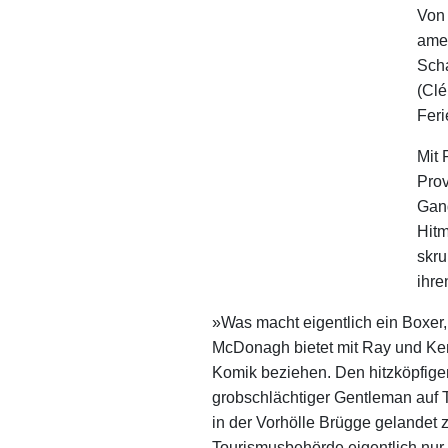
Von 
amer
Scha
(Clé
Feri
Mit 
Prov
Gang
Hitm
skru
ihre
»Was macht eigentlich ein Boxer, 
McDonagh bietet mit Ray und Ken 
Komik beziehen. Den hitzköpfigen
grobschlächtiger Gentleman auf 
in der Vorhölle Brügge gelandet 
Tourismusbehörde eigentlich nur f