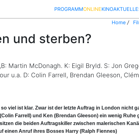
(CURRENT)
PROGRAMM
ONLINE
KINO
AKTUELLE
Home
/
Fi
n und sterben?
B: Martin McDonagh. K: Eigil Bryld. S: Jon Grego
Four u.a. D: Colin Farrell, Brendan Gleeson, Cl
so viel ist klar. Zwar ist der letzte Auftrag in London nicht
olin Farrell) und Ken (Brendan Gleeson) ein wenig Ruhe 
itzen die beiden Auftragskiller zwischen malerischen Kanäl
f einen Anruf ihres Bosses Harry (Ralph Fiennes)