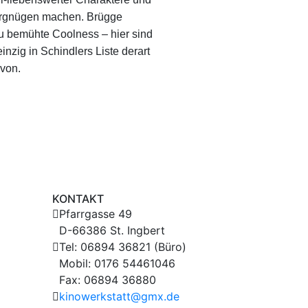
ergnügen machen. Brügge
zu bemühte Coolness – hier sind
inzig in Schindlers Liste derart
avon.
KONTAKT
Pfarrgasse 49
D-66386 St. Ingbert
Tel: 06894 36821 (Büro)
Mobil: 0176 54461046
Fax: 06894 36880
kinowerkstatt@gmx.de