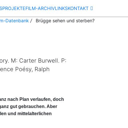
S
PROJEKTE
FILM-ARCHIV
LINKS
KONTAKT
lm-Datenbank
/
Brügge sehen und sterben?
ry. M: Carter Burwell. P:
émence Poésy, Ralph
 ganz nach Plan verlaufen, doch
ganz gut gebrauchen. Aber
en und mittelalterlichen