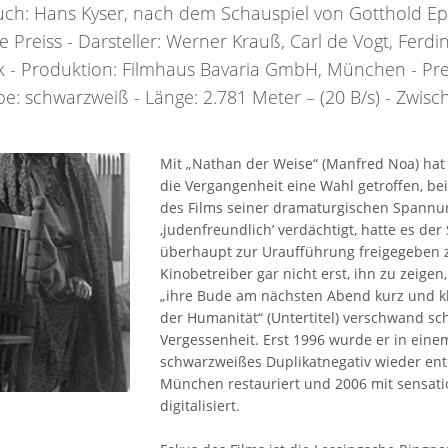
ch: Hans Kyser, nach dem Schauspiel von Gotthold Ep
 Preiss - Darsteller: Werner Krauß, Carl de Vogt, Ferdin
k - Produktion: Filmhaus Bavaria GmbH, München - Prem
 schwarzweiß - Länge: 2.781 Meter – (20 B/s) - Zwisch
Mit „Nathan der Weise“ (Manfred Noa) hat 
die Vergangenheit eine Wahl getroffen, be
des Films seiner dramaturgischen Spannung
‚judenfreundlich’ verdächtigt, hatte es de
überhaupt zur Uraufführung freigegeben 
Kinobetreiber gar nicht erst, ihn zu zeige
„ihre Bude am nächsten Abend kurz und kl
der Humanität“ (Untertitel) verschwand schl
Vergessenheit. Erst 1996 wurde er in eine
schwarzweißes Duplikatnegativ wieder en
München restauriert und 2006 mit sensati
digitalisiert.