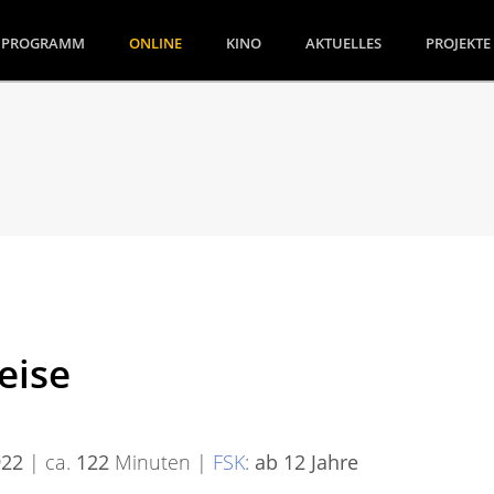
(CURRENT)
PROGRAMM
ONLINE
KINO
AKTUELLES
PROJEKTE
eise
922
| ca.
122
Minuten |
FSK
:
ab 12 Jahre