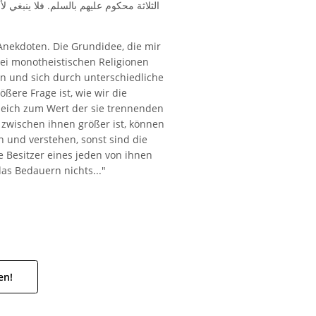
الثلاثة محكوم عليهم بالسلم. فلا ينبغي 
 Anekdoten. Die Grundidee, die mir
rei monotheistischen Religionen
n und sich durch unterschiedliche
ßere Frage ist, wie wir die
eich zum Wert der sie trennenden
zwischen ihnen größer ist, können
n und verstehen, sonst sind die
 Besitzer eines jeden von ihnen
das Bedauern nichts..."
en!