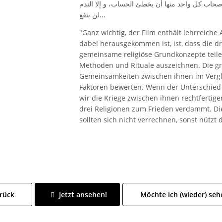
لأصحاب كل واحد منها أن يخطئ الحساب، و إلا الندم
لن ينفع...
"Ganz wichtig, der Film enthält lehrreiche
dabei herausgekommen ist, ist, dass die d
gemeinsame religiöse Grundkonzepte teile
Methoden und Rituale auszeichnen. Die grö
Gemeinsamkeiten zwischen ihnen im Vergl
Faktoren bewerten. Wenn der Unterschied 
wir die Kriege zwischen ihnen rechtfertige
drei Religionen zum Frieden verdammt. Die
sollten sich nicht verrechnen, sonst nützt 
rück
Jetzt ansehen!
Möchte ich (wieder) seh