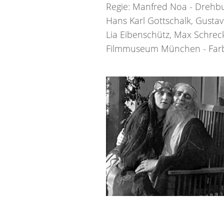
Regie: Manfred Noa - Drehbu
Hans Karl Gottschalk, Gustave
Lia Eibenschütz, Max Schrec
Filmmuseum München - Farbe: