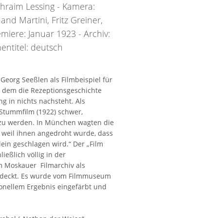
hraim Lessing - Kamera:
and Martini, Fritz Greiner,
iere: Januar 1923 - Archiv:
entitel: deutsch
Georg Seeßlen als Filmbeispiel für
i dem die Rezeptionsgeschichte
 in nichts nachsteht. Als
r Stummfilm (1922) schwer,
zu werden. In München wagten die
n, weil ihnen angedroht wurde, dass
ein geschlagen wird.“ Der „Film
ießlich völlig in der
m Moskauer Filmarchiv als
tdeckt. Es wurde vom Filmmuseum
onellem Ergebnis eingefärbt und