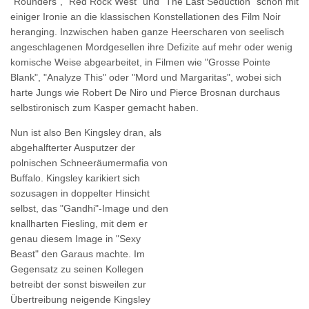
"Rounders", "Red Rock West" und "The Last Seduction" schon mit
einiger Ironie an die klassischen Konstellationen des Film Noir
heranging. Inzwischen haben ganze Heerscharen von seelisch
angeschlagenen Mordgesellen ihre Defizite auf mehr oder wenig
komische Weise abgearbeitet, in Filmen wie "Grosse Pointe
Blank", "Analyze This" oder "Mord und Margaritas", wobei sich
harte Jungs wie Robert De Niro und Pierce Brosnan durchaus
selbstironisch zum Kasper gemacht haben.
Nun ist also Ben Kingsley dran, als
abgehalfterter Ausputzer der
polnischen Schneeräumermafia von
Buffalo. Kingsley karikiert sich
sozusagen in doppelter Hinsicht
selbst, das "Gandhi"-Image und den
knallharten Fiesling, mit dem er
genau diesem Image in "Sexy
Beast" den Garaus machte. Im
Gegensatz zu seinen Kollegen
betreibt der sonst bisweilen zur
Übertreibung neigende Kingsley