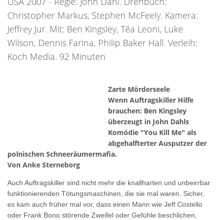
USA 2007 - Regie: John Dahl. Drehbuch:
Christopher Markus, Stephen McFeely. Kamera:
Jeffrey Jur. Mit: Ben Kingsley, Téa Leoni, Luke
Wilson, Dennis Farina, Philip Baker Hall. Verleih:
Koch Media. 92 Minuten
Zarte Mörderseele
Wenn Auftragskiller Hilfe
brauchen: Ben Kingsley
überzeugt in John Dahls
Komödie "You Kill Me" als
abgehalfterter Ausputzer der
polnischen Schneeräumermafia.
Von Anke Sterneborg
Auch Auftragskiller sind nicht mehr die knallharten und unbeirrbar
funktionierenden Tötungsmaschinen, die sie mal waren.
Sicher,
es kam auch früher mal vor, dass einen Mann wie Jeff Costello
oder Frank Bono störende Zweifel oder Gefühle beschlichen,