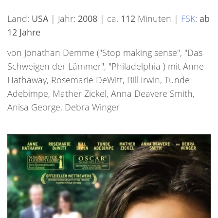
Land:
USA
| Jahr:
2008
| ca.
112
Minuten |
FSK
:
ab
12 Jahre
von Jonathan Demme ("Stop making sense", "Das
Schweigen der Lämmer", "Philadelphia ) mit Anne
Hathaway, Rosemarie DeWitt, Bill Irwin, Tunde
Adebimpe, Mather Zickel, Anna Deavere Smith,
Anisa George, Debra Winger