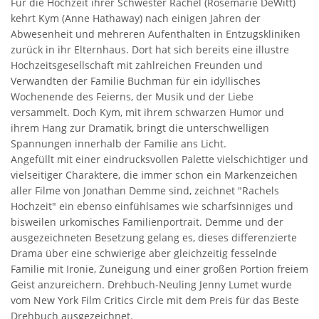
Für die Hochzeit ihrer Schwester Rachel (Rosemarie DeWitt)
kehrt Kym (Anne Hathaway) nach einigen Jahren der
Abwesenheit und mehreren Aufenthalten in Entzugskliniken
zurück in ihr Elternhaus. Dort hat sich bereits eine illustre
Hochzeitsgesellschaft mit zahlreichen Freunden und
Verwandten der Familie Buchman für ein idyllisches
Wochenende des Feierns, der Musik und der Liebe
versammelt. Doch Kym, mit ihrem schwarzen Humor und
ihrem Hang zur Dramatik, bringt die unterschwelligen
Spannungen innerhalb der Familie ans Licht.
Angefüllt mit einer eindrucksvollen Palette vielschichtiger und
vielseitiger Charaktere, die immer schon ein Markenzeichen
aller Filme von Jonathan Demme sind, zeichnet "Rachels
Hochzeit" ein ebenso einfühlsames wie scharfsinniges und
bisweilen urkomisches Familienportrait. Demme und der
ausgezeichneten Besetzung gelang es, dieses differenzierte
Drama über eine schwierige aber gleichzeitig fesselnde
Familie mit Ironie, Zuneigung und einer großen Portion freiem
Geist anzureichern. Drehbuch-Neuling Jenny Lumet wurde
vom New York Film Critics Circle mit dem Preis für das Beste
Drehbuch ausgezeichnet.