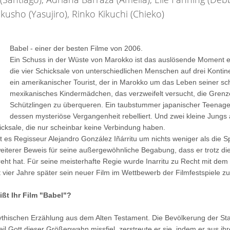
akusho (Yasujiro), Rinko Kikuchi (Chieko)
Babel - einer der besten Filme von 2006.
Ein Schuss in der Wüste von Marokko ist das auslösende Moment e
die vier Schicksale von unterschiedlichen Menschen auf drei Kontin
ein amerikanischer Tourist, der in Marokko um das Leben seiner sc
mexikanisches Kindermädchen, das verzweifelt versucht, die Grenz
Schützlingen zu überqueren. Ein taubstummer japanischer Teenage
dessen mysteriöse Vergangenheit rebelliert. Und zwei kleine Jungs 
cksale, die nur scheinbar keine Verbindung haben.
ht es Regisseur Alejandro González Iñárritu um nichts weniger als die S
eiterer Beweis für seine außergewöhnliche Begabung, dass er trotz die
reht hat. Für seine meisterhafte Regie wurde Inarritu zu Recht mit dem 
 vier Jahre später sein neuer Film im Wettbewerb der Filmfestspiele z
eißt Ihr Film "Babel"?
mythischen Erzählung aus dem Alten Testament. Die Bevölkerung der Sta
l Gott dieser Größenwahn missfiel, zerstreute er sie, indem er aus i