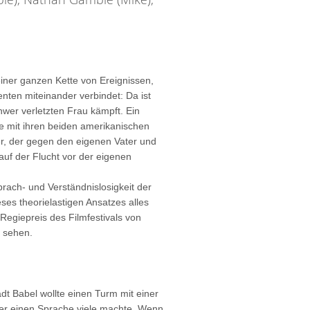
iner ganzen Kette von Ereignissen,
enten miteinander verbindet: Da ist
hwer verletzten Frau kämpft. Ein
e mit ihren beiden amerikanischen
r, der gegen den eigenen Vater und
auf der Flucht vor der eigenen
prach- und Verständnislosigkeit der
ses theorielastigen Ansatzes alles
Regiepreis des Filmfestivals von
u sehen.
dt Babel wollte einen Turm mit einer
hrer einen Sprache viele machte. Wenn