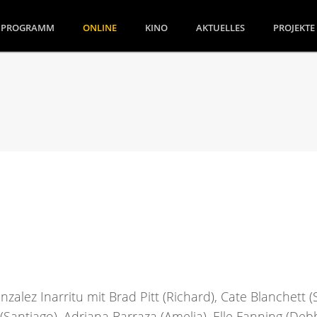
(CURRENT)
PROGRAMM
ONLINE
KINO
AKTUELLES
PROJEKTE
alez Inarritu mit Brad Pitt (Richard), Cate Blanchett (
(Santiago), Adriana Barraza (Amelia), Elle Fanning (Deb