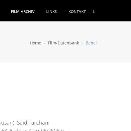
FILM-ARCHIV
LINKS
KONTAKT
Home
/
Film-Datenbank
/
Babel
Susan), Said Tarchani
bie), Nathan Gamble (Mike),