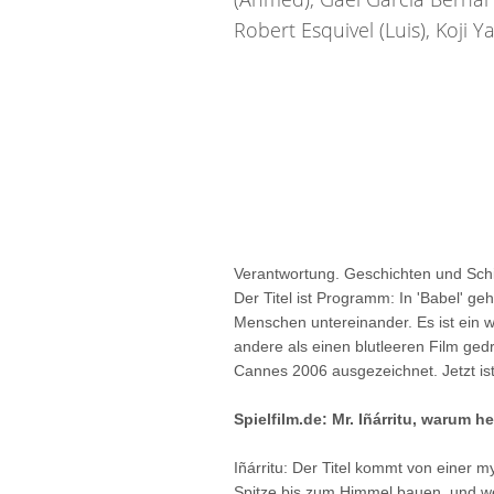
Robert Esquivel (Luis), Koji Y
Verantwortung. Geschichten und Schi
Der Titel ist Programm: In 'Babel' ge
Menschen untereinander. Es ist ein w
andere als einen blutleeren Film ged
Cannes 2006 ausgezeichnet. Jetzt ist
Spielfilm.de: Mr. Iñárritu, warum h
Iñárritu: Der Titel kommt von einer 
Spitze bis zum Himmel bauen, und wei