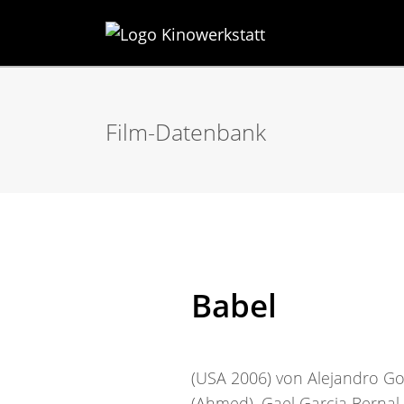
Film-Datenbank
Babel
(USA 2006) von Alejandro Gonz
(Ahmed), Gael Garcia Bernal 