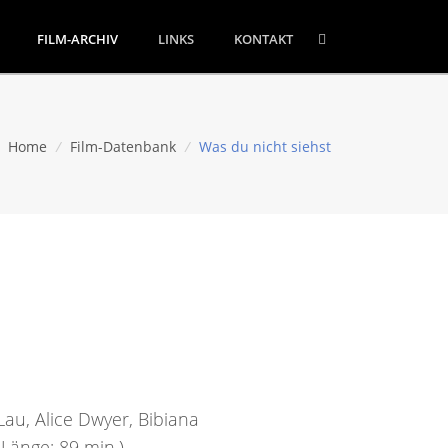
FILM-ARCHIV
LINKS
KONTAKT
Home
/
Film-Datenbank
/
Was du nicht siehst
Lau, Alice Dwyer, Bibiana
 Länge: 89 min.)