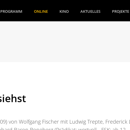
(CURRENT)
PROGRAMM
ONLINE
KINO
AKTUELLES
PROJEKTE
siehst
09) von Wolfgang Fischer mit Ludwig Trepte, Frederick 
hard Baron Boneberg (Prädikat: wertvoll - FSK: ab 12 -