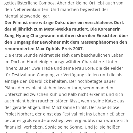
gotteslästerliche Combos. Aber der kleine Ort lebt auch von
den Nebeneinkünften. Und manchen begeistert der
Mentalitätswandel gar.
Der Film ist eine witzige Doku über ein verschlafenes Dorf,
das alljährlich zum Metal-Mekka mutiert. Die Koreanerin
Sung Hyung Cho gewann mit ihren skurrilen Einsichten über
den Umgang der Bewohner mit dem Massenphänomen den
renommierten Max-Ophüls-Preis 2007.
Die erste Stunde widmet sie sich dem beschaulichen Leben
im Dorf an Hand einiger ausgewählter Charaktere. Unter
ihnen: Bauer Uwe Trede und seine Frau Lore, die die Felder
für Festival und Camping zur Verfügung stellen und die als
einzige den Überblick behalten. Der hochbetagte Bauer
Plähn, der es nicht stehen lassen kann, wenn man den
Unterschied zwischen Kuh und Kalb nicht erkennt und sich
auch nicht beim rauchen stören lässt, wenn seine Katze aus
der gerade abgefüllten Milchkanne trinkt. Der arbeitslose
Prolet Norbert, der einst das Festival mit ins Leben rief, aber
bevor es groß wurde ausstieg, weil erglaubte, man würde sich
finanziell verheben. Sowie seine Söhne. Und ja, sie heißen