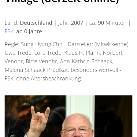
Land:
Deutschland
| Jahr:
2007
| ca.
90
Minuten |
FSK
:
ab 0 Jahre
Regie: Sung-Hyung Cho - Darsteller: (Mitwirkende)
Uwe Trede, Lore Trede, Klaus H. Plähn, Norbert
Venohr, Birte Venohr, Ann-Kathrin Schaack,
Malena Schaack Prädikat: besonders wertvoll -
FSK: ohne Altersbeschränkung