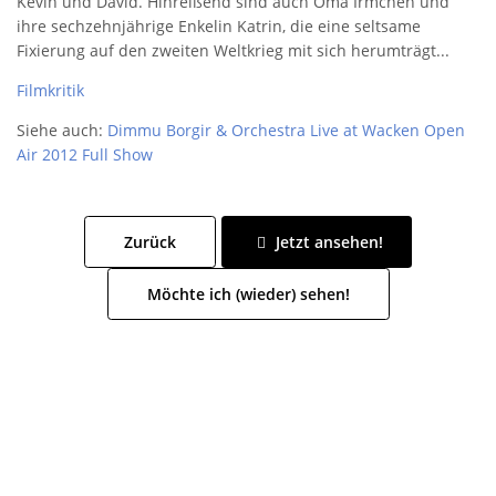
Kevin und David. Hinreißend sind auch Oma Irmchen und
ihre sechzehnjährige Enkelin Katrin, die eine seltsame
Fixierung auf den zweiten Weltkrieg mit sich herumträgt...
Filmkritik
Siehe auch:
Dimmu Borgir & Orchestra Live at Wacken Open
Air 2012 Full Show
Zurück
Jetzt ansehen!
Möchte ich (wieder) sehen!