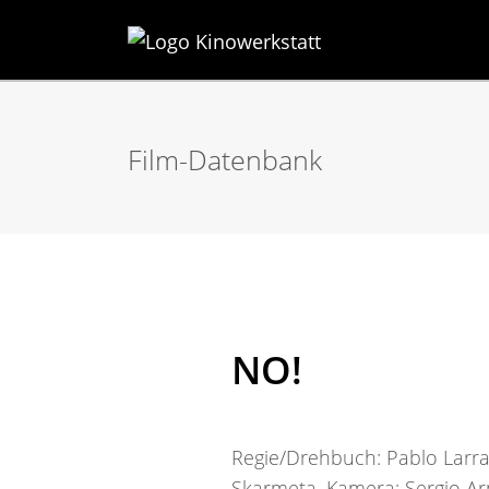
Film-Datenbank
NO!
Regie/Drehbuch: Pablo Larr
Skarmeta, Kamera: Sergio Arm