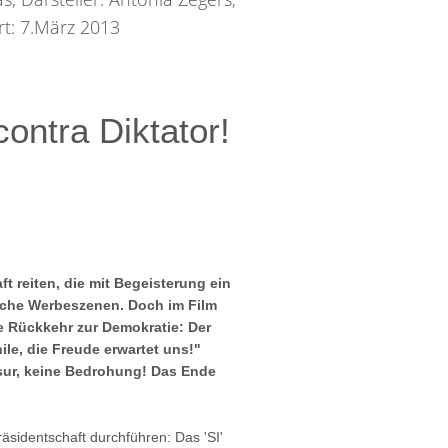
rt: 7.März 2013
ntra Diktator!
 reiten, die mit Begeisterung ein
ische Werbeszenen. Doch im Film
ie Rückkehr zur Demokratie:
Der
ile
, die Freude erwartet uns!"
sur, keine Bedrohung! Das Ende
räsidentschaft durchführen: Das 'SI'