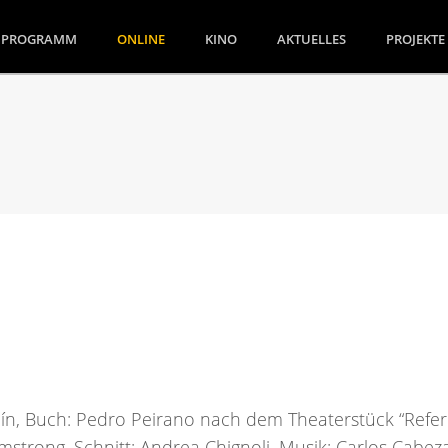
(CURRENT)
PROGRAMM
ONLINE
KINO
AKTUELLES
PROJEKTE
aín, Buch: Pedro Peirano nach dem Theaterstück “Ref
strong, Schnitt: Andrea Chignoli, Musik: Carlos Cabezas