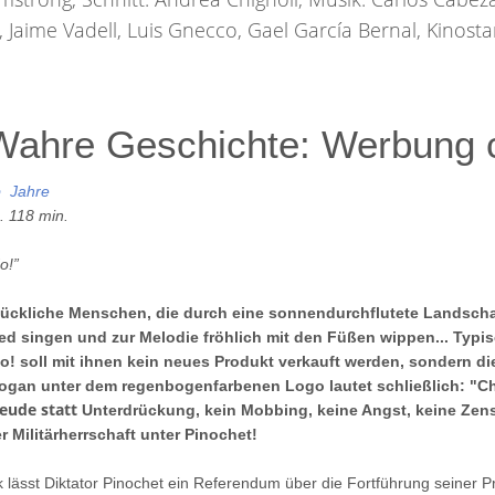
 Jaime Vadell, Luis Gnecco, Gael García Bernal, Kinosta
Wahre Geschichte: Werbung co
b
Jahre
. 118 min.
o!”
ückliche Menschen, die durch eine sonnendurchflutete Landschaft
ed singen und zur Melodie fröhlich mit den Füßen wippen... Typ
o! soll mit ihnen kein neues Produkt verkauft werden, sondern d
ogan unter dem regenbogenfarbenen Logo lautet schließlich: "
Ch
eude statt
Unterdrückung, kein Mobbing, keine Angst, keine Zen
r Militärherrschaft unter Pinochet!
k lässt Diktator Pinochet ein Referendum über die Fortführung seiner P