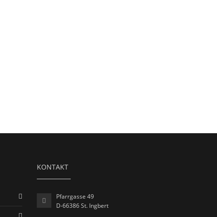
KONTAKT
Pfarrgasse 49
D-66386 St. Ingbert