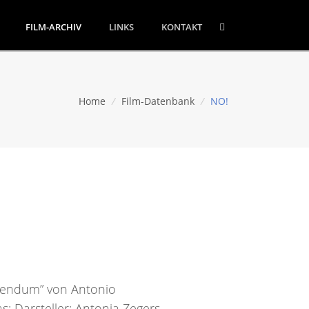
FILM-ARCHIV
LINKS
KONTAKT
Home
/
Film-Datenbank
/
NO!
erendum” von Antonio
; Darsteller: Antonia Zegers,