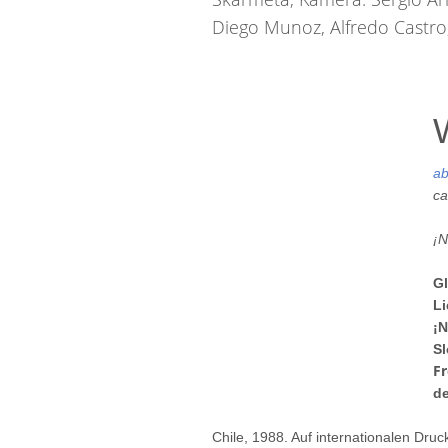
Diego Munoz, Alfredo Castro,
a
ca
¡N
Gl
Li
¡N
Sl
Fr
de
Chile, 1988. Auf internationalen Druc