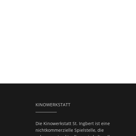
KINOWERKSTATT
Die Kinowerkstatt St. Ingbert ist eine
nichtkommerzielle Spielstelle, die