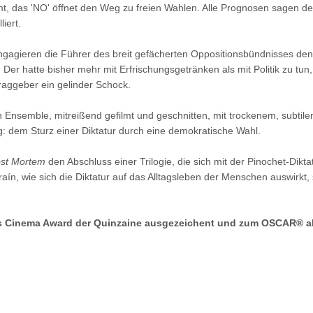
Amt, das 'NO' öffnet den Weg zu freien Wahlen. Alle Prognosen sagen de
iert.
 engagieren die Führer des breit gefächerten Oppositionsbündnisses d
er hatte bisher mehr mit Erfrischungsgetränken als mit Politik zu tun,
raggeber ein gelinder Schock.
nsemble, mitreißend gefilmt und geschnitten, mit trockenem, subtilem
: dem Sturz einer Diktatur durch eine demokratische Wahl.
st Mortem
den Abschluss einer Trilogie, die sich mit der Pinochet-Dikta
ín, wie sich die Diktatur auf das Alltagsleben der Menschen auswirkt, s
ts Cinema Award der Quinzaine ausgezeichent und zum OSCAR® al