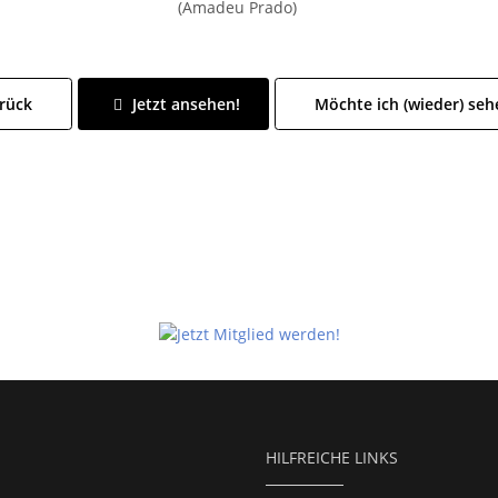
(Amadeu Prado)
rück
Jetzt ansehen!
Möchte ich (wieder) seh
HILFREICHE LINKS