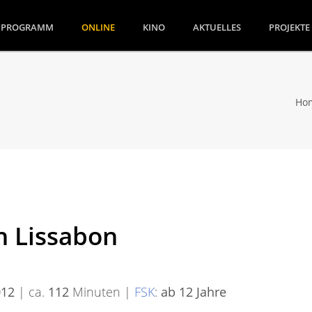
(CURRENT)
PROGRAMM
ONLINE
KINO
AKTUELLES
PROJEKTE
Ho
h Lissabon
012
| ca.
112
Minuten |
FSK
:
ab 12 Jahre