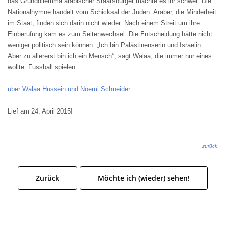
das Grunddilemma arabischer Staatsbürger machte es ihr schwer: Die
Nationalhymne handelt vom Schicksal der Juden. Araber, die Minderheit
im Staat, finden sich darin nicht wieder. Nach einem Streit um ihre
Einberufung kam es zum Seitenwechsel. Die Entscheidung hätte nicht
weniger politisch sein können: „Ich bin Palästinenserin und Israelin.
Aber zu allererst bin ich ein Mensch“, sagt Walaa, die immer nur eines
wollte: Fussball spielen
.
über Walaa Hussein und Noemi Schneider
Lief am 24. April 2015!
zurück
Zurück
Möchte ich (wieder) sehen!