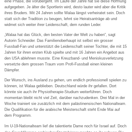
eine Phase, die vorübergeht. Im Laufe der Jahre hat sie diese Hoffnung
aufgegeben. Je älter die Sportlerin wird, desto lauter wird aber die Kritik
ihres Bruders. Mit 24 Jahren sollte Walaa längst verheiratet sein. Doch
statt sich der Tradition zu beugen, lehnt sie Heiratsanträge ab und
widmet sich weiter ihrer Leidenschaft, dem runden Leder.
„Walaa hat das Glück, den besten Vater der Welt zu haben“, sagt
Autorin Schneider. Das Familienoberhaupt ist selbst ein grosser
Fussball-Fan und unterstützt die Leidenschaft seiner Tochter, die mit 15
Jahren für ihren ersten Klub spielte und mit 16 Jahren ein Angebot aus
den USA ablehnen musste. Eine Kreuzband- und Meniskusverletzung
versetzte dem grossen Traum vom Profi-Fussball einen kleinen
Dämpfer.
Der Wunsch, ins Ausland zu gehen, um endlich professionell spielen zu
können, ist Walaa geblieben. Deutschland würde ihr gefallen. Dort
könnte sie auch ihr Physiotherapie-Studium weiterführen. Doch
momentan bleibt nicht viel Zeit, darüber nachzudenken. Drei Mal in der
Woche trainiert sie zusätzlich mit dem palästinensischen Nationalteam.
Die Qualifikation für die arabische Meisterschaft steht Ende Mai auf
dem Programm.
Im U-19-Nationalteam lief die talentierte Dame noch für Israel auf. Doch