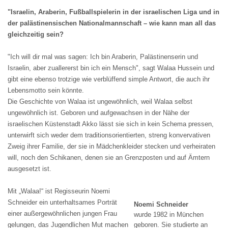
"Israelin, Araberin, Fußballspielerin in der israelischen Liga und in
der palästinensischen Nationalmannschaft – wie kann man all das
gleichzeitig sein?
"Ich will dir mal was sagen: Ich bin Araberin, Palästinenserin und
Israelin, aber zuallererst bin ich ein Mensch", sagt Walaa Hussein und
gibt eine ebenso trotzige wie verblüffend simple Antwort, die auch ihr
Lebensmotto sein könnte.
Die Geschichte von Walaa ist ungewöhnlich, weil Walaa selbst
ungewöhnlich ist. Geboren und aufgewachsen in der Nähe der
israelischen Küstenstadt Akko lässt sie sich in kein Schema pressen,
unterwirft sich weder dem traditionsorientierten, streng konvervativen
Zweig ihrer Familie, der sie in Mädchenkleider stecken und verheiraten
will, noch den Schikanen, denen sie an Grenzposten und auf Ämtern
ausgesetzt ist.
Mit „Walaa!“ ist Regisseurin Noemi
Schneider ein unterhaltsames Porträt
Noemi Schneider
einer außergewöhnlichen jungen Frau
wurde 1982 in München
gelungen, das Jugendlichen Mut machen
geboren. Sie studierte an