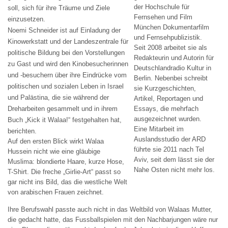
der Hochschule für
soll, sich für ihre Träume und Ziele
Fernsehen und Film
einzusetzen.
München Dokumentarfilm
Noemi Schneider ist auf Einladung der
und Fernsehpublizistik.
Kinowerkstatt und der Landeszentrale für
Seit 2008 arbeitet sie als
politische Bildung bei den Vorstellungen
Redakteurin und Autorin für
zu Gast und wird den Kinobesucherinnen
Deutschlandradio Kultur in
und -besuchern über ihre Eindrücke vom
Berlin. Nebenbei schreibt
politischen und sozialen Leben in Israel
sie Kurzgeschichten,
und Palästina, die sie während der
Artikel, Reportagen und
Dreharbeiten gesammelt und in ihrem
Essays, die mehrfach
ausgezeichnet wurden.
Buch „Kick it Walaa!“ festgehalten hat,
Eine Mitarbeit im
berichten.
Auslandsstudio der ARD
Auf den ersten Blick wirkt Walaa
führte sie 2011 nach Tel
Hussein nicht wie eine gläubige
Aviv, seit dem lässt sie der
Muslima: blondierte Haare, kurze Hose,
Nahe Osten nicht mehr los.
T-Shirt. Die freche „Girlie-Art“ passt so
gar nicht ins Bild, das die westliche Welt
von arabischen Frauen zeichnet.
Ihre Berufswahl passte auch nicht in das Weltbild von Walaas Mutter,
die gedacht hatte, das Fussballspielen mit den Nachbarjungen wäre nur