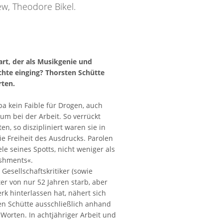
ew, Theodore Bikel.
t, der als Musikgenie und
chte einging? Thorsten Schütte
rten.
a kein Faible für Drogen, auch
um bei der Arbeit. So verrückt
n, so diszipliniert waren sie in
e Freiheit des Ausdrucks. Parolen
e seines Spotts, nicht weniger als
ishments«.
Gesellschaftskritiker (sowie
ter von nur 52 Jahren starb, aber
rk hinterlassen hat, nähert sich
n Schütte ausschließlich anhand
Worten. In achtjähriger Arbeit und