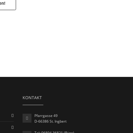
en!
KONTAKT
Pfarrgasse 49
D-66386 St. Ingbert
Tel: 06894 36821 (Büro)