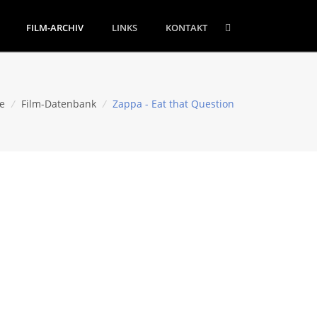
FILM-ARCHIV
LINKS
KONTAKT
e
/
Film-Datenbank
/
Zappa - Eat that Question