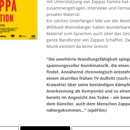
mit Unterstützung von Zappas Familie hat
zusammengetragen, Interviews und Fernse
privates Material.
Ein solches Unterfangen lebt von der Mont
Willibald Wonneberger haben wunderbare A
Material zum Sprechen auch über das Ges
ganze Bandbreite von Zappas Schaffen. Zw
Musik existiert da keine Grenze.
"Die unerhörte Wandlungsfähigkeit spiege
spannungsvoller Kombinatorik, die einen
findet. Annähernd chronologisch entsteht 
einem skurrilen frühen TV-Auftritt (noch
Krawatte) über seine beständigen Kämpfe
Anerkennung als Komponist und zu einem 
bereits im Angesicht des Todes – ein be
dem Künstler, auch dem Menschen Zappa
nähergekommen..." (epdFilm)