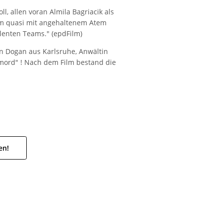
, allen voran Almila Bagriacik als
lm quasi mit angehaltenem Atem
ellenten Teams." (epdFilm)
an Dogan aus Karlsruhe, Anwältin
mord" ! Nach dem Film bestand die
en!