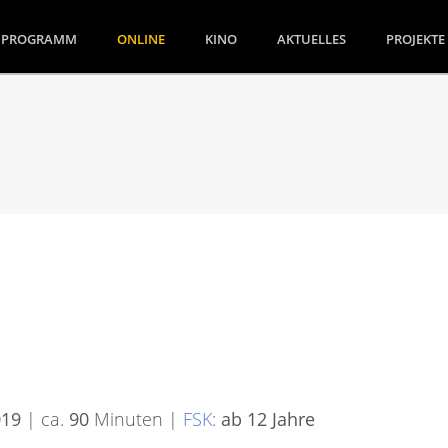
(CURRENT)
PROGRAMM
ONLINE
KINO
AKTUELLES
PROJEKTE
019
| ca.
90
Minuten |
FSK
:
ab 12 Jahre