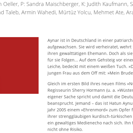
n Oeller, P: Sandra Maischberger, K: Judith Kaufmann, S
and Taleb, Armin Wahedi, Mürtüz Yolcu, Mehmet Ate, A
Aynar ist in Deutschland in einer patriarc
aufgewachsen. Sie wird verheiratet, wehrt 
ihren gewalttätigen Ehemann. Doch als sie i
für sie Folgen... Auf dem Gehsteig vor ein
Leiche, bedeckt mit einem weißen Tuch. »Da
jungen Frau aus dem Off mit: »Mein Brude
Gleich im ersten Bild ihres neuen Films »
Regisseurin Sherry Hormann (u. a. »Wüsten
eigener Sache spricht und damit die Deut
beansprucht. Jemand – das ist Hatun Aynur
Jahr 2005 einem »Ehrenmord« zum Opfer fiel
ihrer strenggläubigen kurdisch-türkischen F
ein gewaltiges Medienecho nach sich. Ihn 
nicht ohne Risiko.