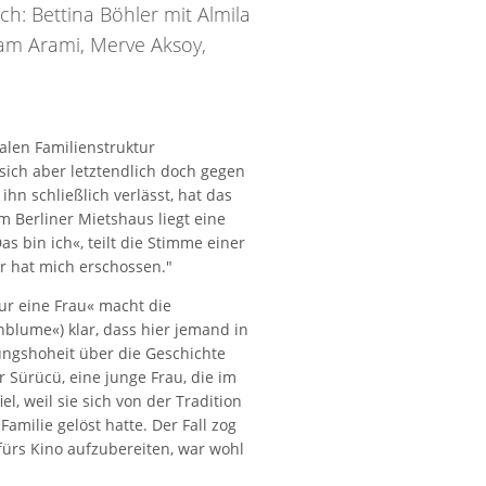
ch: Bettina Böhler mit Almila
ram Arami, Merve Aksoy,
halen Familienstruktur
sich aber letztendlich doch gegen
hn schließlich verlässt, hat das
em Berliner Mietshaus liegt eine
s bin ich«, teilt die Stimme einer
r hat mich erschossen."
Nur eine Frau« macht die
blume«) klar, dass hier jemand in
ungshoheit über die Geschichte
 Sürücü, eine junge Frau, die im
, weil sie sich von der Tradition
amilie gelöst hatte. Der Fall zog
fürs Kino aufzubereiten, war wohl