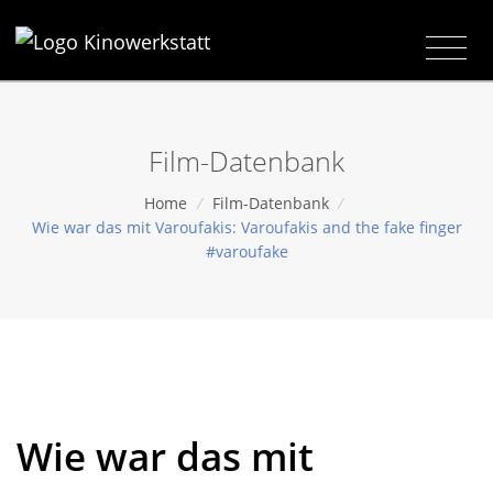
Film-Datenbank
Home
/
Film-Datenbank
/
Wie war das mit Varoufakis: Varoufakis and the fake finger
#varoufake
Wie war das mit