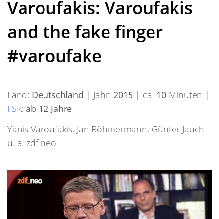
Varoufakis: Varoufakis
and the fake finger
#varoufake
Land:
Deutschland
| Jahr:
2015
| ca.
10
Minuten |
FSK
:
ab 12 Jahre
Yanis Varoufakis, Jan Böhmermann, Günter Jauch
u. a. zdf neo