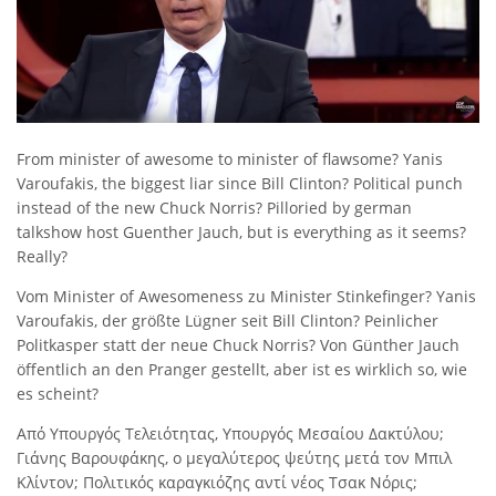
From minister of awesome to minister of flawsome? Yanis
Varoufakis, the biggest liar since Bill Clinton? Political punch
instead of the new Chuck Norris? Pilloried by german
talkshow host Guenther Jauch, but is everything as it seems?
Really?
Vom Minister of Awesomeness zu Minister Stinkefinger? Yanis
Varoufakis, der größte Lügner seit Bill Clinton? Peinlicher
Politkasper statt der neue Chuck Norris? Von Günther Jauch
öffentlich an den Pranger gestellt, aber ist es wirklich so, wie
es scheint?
Από Υπουργός Τελειότητας, Υπουργός Μεσαίου Δακτύλου;
Γιάνης Βαρουφάκης, ο μεγαλύτερος ψεύτης μετά τον Μπιλ
Κλίντον; Πολιτικός καραγκιόζης αντί νέος Τσακ Νόρις;