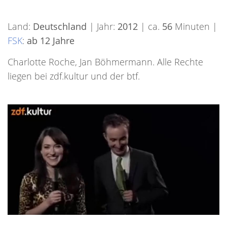
Land:
Deutschland
| Jahr:
2012
| ca.
56
Minuten |
FSK
:
ab 12 Jahre
Charlotte Roche, Jan Böhmermann. Alle Rechte
liegen bei zdf.kultur und der btf.