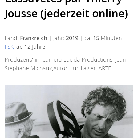
Jousse (jederzeit online)
Land:
Frankreich
| Jahr:
2019
| ca.
15
Minuten |
FSK
:
ab 12 Jahre
Produzent/-in: Camera Lucida Productions, Jean-
Stephane Michaux,Autor: Luc Lagier, ARTE