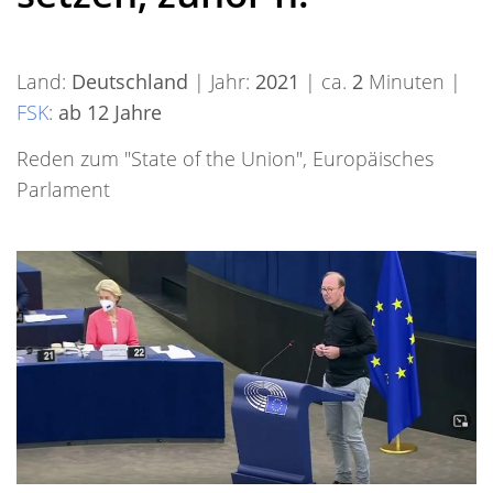
Land:
Deutschland
| Jahr:
2021
| ca.
2
Minuten |
FSK
:
ab 12 Jahre
Reden zum "State of the Union", Europäisches
Parlament