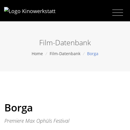
Film-Datenbank
Home
/
Film-Datenbank
/
Borga
Borga
Premiere Max Ophüls Festival