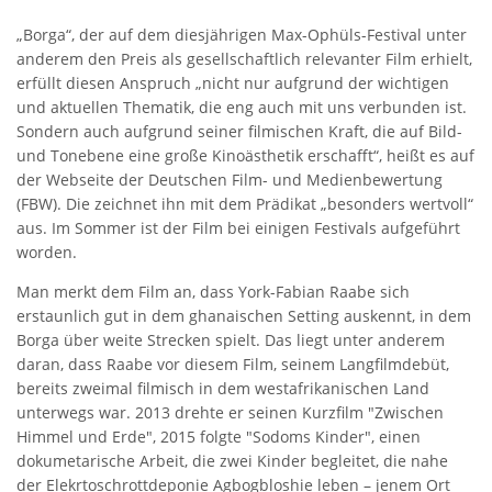
„Borga“, der auf dem diesjährigen Max-Ophüls-Festival unter
anderem den Preis als gesellschaftlich relevanter Film erhielt,
erfüllt diesen Anspruch „nicht nur aufgrund der wichtigen
und aktuellen Thematik, die eng auch mit uns verbunden ist.
Sondern auch aufgrund seiner filmischen Kraft, die auf Bild-
und Tonebene eine große Kinoästhetik erschafft“, heißt es auf
der Webseite der Deutschen Film- und Medienbewertung
(FBW). Die zeichnet ihn mit dem Prädikat „besonders wertvoll“
aus. Im Sommer ist der Film bei einigen Festivals aufgeführt
worden.
Man merkt dem Film an, dass York-Fabian Raabe sich
erstaunlich gut in dem ghanaischen Setting auskennt, in dem
Borga über weite Strecken spielt. Das liegt unter anderem
daran, dass Raabe vor diesem Film, seinem Langfilmdebüt,
bereits zweimal filmisch in dem westafrikanischen Land
unterwegs war. 2013 drehte er seinen Kurzfilm "Zwischen
Himmel und Erde", 2015 folgte "Sodoms Kinder", einen
dokumetarische Arbeit, die zwei Kinder begleitet, die nahe
der Elekrtoschrottdeponie Agbogbloshie leben – jenem Ort