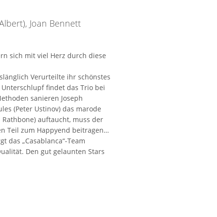
Albert), Joan Bennett
n sich mit viel Herz durch diese
änglich Verurteilte ihr schönstes
 Unterschlupf findet das Trio bei
 Methoden sanieren Joseph
ules (Peter Ustinov) das marode
il Rathbone) auftaucht, muss der
hren Teil zum Happyend beitragen…
rgt das „Casablanca“-Team
alität. Den gut gelaunten Stars