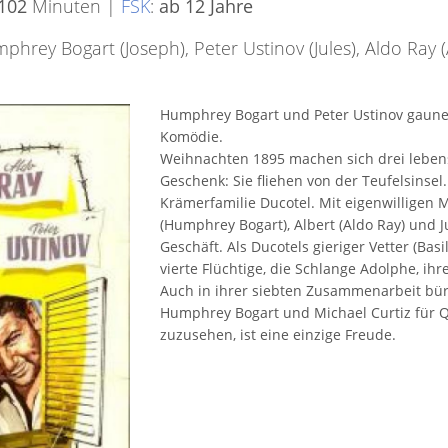
102
Minuten |
FSK
:
ab 12 Jahre
phrey Bogart (Joseph), Peter Ustinov (Jules), Aldo Ray (
Humphrey Bogart und Peter Ustinov gauner
Komödie.
Weihnachten 1895 machen sich drei lebensl
Geschenk: Sie fliehen von der Teufelsinsel.
Krämerfamilie Ducotel. Mit eigenwilligen
(Humphrey Bogart), Albert (Aldo Ray) und J
Geschäft. Als Ducotels gieriger Vetter (Bas
vierte Flüchtige, die Schlange Adolphe, i
Auch in ihrer siebten Zusammenarbeit bü
Humphrey Bogart und Michael Curtiz für Qu
zuzusehen, ist eine einzige Freude.