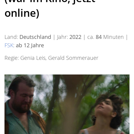
online)
Land:
Deutschland
| Jahr:
2022
| ca.
84
Minuten |
FSK
:
ab 12 Jahre
Regie: Genia Leis, Gerald Sommerauer