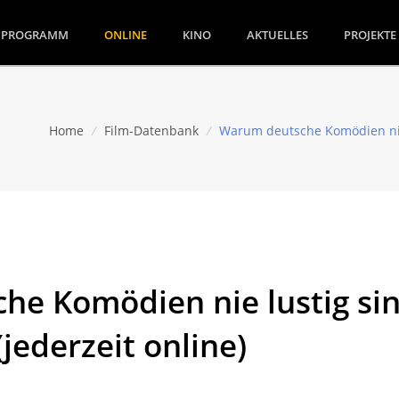
(CURRENT)
PROGRAMM
ONLINE
KINO
AKTUELLES
PROJEKTE
Home
/
Film-Datenbank
/
Warum deutsche Komödien nie l
e Komödien nie lustig sind
jederzeit online)