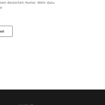
siven deutschen Humor. Mehr dazu
e!
en!