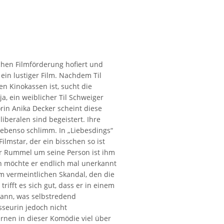
hen Filmförderung hofiert und
 ein lustiger Film. Nachdem Til
n Kinokassen ist, sucht die
a, ein weiblicher Til Schweiger
in Anika Decker scheint diese
iberalen sind begeistert. Ihre
 ebenso schlimm. In „Liebesdings“
ilmstar, der ein bisschen so ist
er Rummel um seine Person ist ihm
n möchte er endlich mal unerkannt
m vermeintlichen Skandal, den die
rifft es sich gut, dass er in einem
kann, was selbstredend
isseurin jedoch nicht
rnen in dieser Komödie viel über