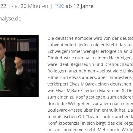
022
| ca.
26
Minuten |
FSK
:
ab 12 Jahre
nalyse.de
Die deutsche Komödie wird von der deutsc
subventioniert, jedoch nie entsteht daraus
Schweiger immer weniger erfolgreich an de
Filmindustrie nun nach einem Nachfolger, j
wäre ideal. Regisseurin und Drehbuchautor
Rolle gern anzunehmen – selbst viele Linksl
Filme sind etwas anders, aber mindestens
verkörpert Elyas M’Barek einen deutschen F
wie Elyas M’Barek, jedoch Marvin heißt. D
zum einen zu Kopf gestiegen, zum andere
durch die Welt gehen, vor allem nach eine
Boulevard-Presse über ihn enthüllt hat. Da t
feministischen Off-Theater untertauchen 
Konfliktpotenzial in sich birgt, das die Reg
auszuschöpfen versteht. Mehr noch: Wir le