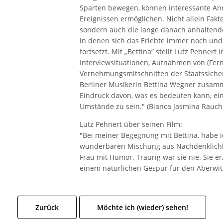
Sparten bewegen, können interessante An
Ereignissen ermöglichen. Nicht allein Fakte
sondern auch die lange danach anhaltende
in denen sich das Erlebte immer noch und
fortsetzt. Mit „Bettina“ stellt Lutz Pehnert
Interviewsituationen, Aufnahmen von (Fern
Vernehmungsmitschnitten der Staatssicherh
Berliner Musikerin Bettina Wegner zusamm
Eindruck davon, was es bedeuten kann, ei
Umstände zu sein." (Bianca Jasmina Rauch 
Lutz Pehnert über seinen Film:
"Bei meiner Begegnung mit Bettina, habe i
wunderbaren Mischung aus Nachdenklichkeit
Frau mit Humor. Traurig war sie nie. Sie e
einem natürlichen Gespür für den Aberwitz,
Zurück
Möchte ich (wieder) sehen!