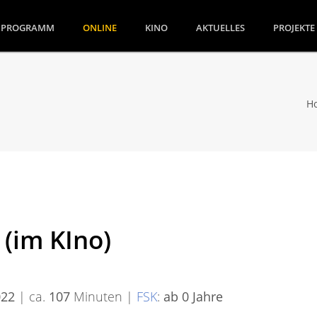
(CURRENT)
PROGRAMM
ONLINE
KINO
AKTUELLES
PROJEKTE
H
 (im KIno)
022
| ca.
107
Minuten |
FSK
:
ab 0 Jahre