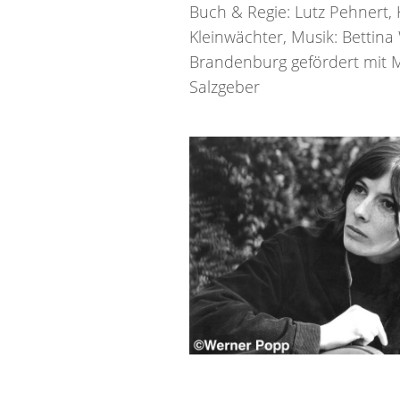
Buch & Regie: Lutz Pehnert,
Kleinwächter, Musik: Bettin
Brandenburg gefördert mit Mi
Salzgeber