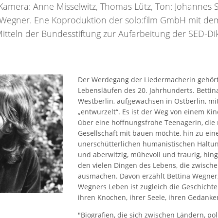
 Kamera: Anne Misselwitz, Thomas Lütz, Ton: Johannes
a Wegner. Ene Koproduktion der solo:film GmbH mit de
tteln der Bundesstiftung zur Aufarbeitung der SED-Dik
Der Werdegang der Liedermacherin gehör
Lebensläufen des 20. Jahrhunderts. Betti
Westberlin, aufgewachsen in Ostberlin, mit
„entwurzelt“. Es ist der Weg von einem Kin
über eine hoffnungsfrohe Teenagerin, die 
Gesellschaft mit bauen möchte, hin zu eine
unerschütterlichen humanistischen Haltung.
und aberwitzig, mühevoll und traurig, hing
den vielen Dingen des Lebens, die zwische
ausmachen. Davon erzählt Bettina Wegner, 
Wegners Leben ist zugleich die Geschichte 
ihren Knochen, ihrer Seele, ihren Gedanken
"Biografien, die sich zwischen Ländern, po