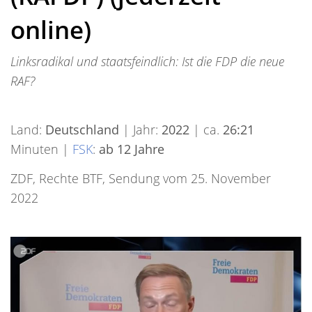
online)
Linksradikal und staatsfeindlich: Ist die FDP die neue
RAF?
Land:
Deutschland
| Jahr:
2022
| ca.
26:21
Minuten |
FSK
:
ab 12 Jahre
ZDF, Rechte BTF, Sendung vom 25. November
2022