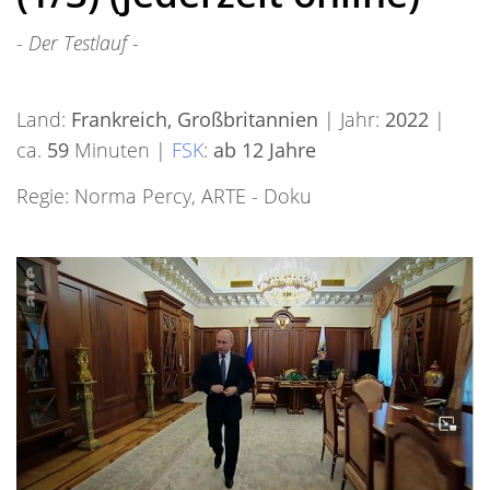
- Der Testlauf -
Land:
Frankreich, Großbritannien
| Jahr:
2022
|
ca.
59
Minuten |
FSK
:
ab 12 Jahre
Regie: Norma Percy, ARTE - Doku