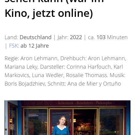
Kino, jetzt online)
Land:
Deutschland
| Jahr:
2022
| ca.
103
Minuten
|
FSK
:
ab 12 Jahre
Regie: Aron Lehmann, Drehbuch: Aron Lehmann,
Mariana Leky, Darsteller: Corinna Harfouch, Karl
Markovics, Luna Wedler, Rosalie Thomass. Musik:
Boris Bojadzhiev, Schnitt: Ana de Mier y Ortuño