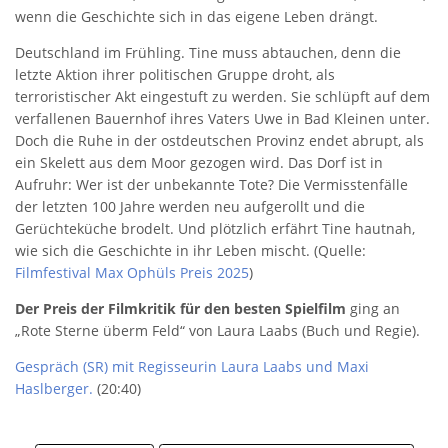
wenn die Geschichte sich in das eigene Leben drängt.
Deutschland im Frühling. Tine muss abtauchen, denn die
letzte Aktion ihrer politischen Gruppe droht, als
terroristischer Akt eingestuft zu werden. Sie schlüpft auf dem
verfallenen Bauernhof ihres Vaters Uwe in Bad Kleinen unter.
Doch die Ruhe in der ostdeutschen Provinz endet abrupt, als
ein Skelett aus dem Moor gezogen wird. Das Dorf ist in
Aufruhr: Wer ist der unbekannte Tote? Die Vermisstenfälle
der letzten 100 Jahre werden neu aufgerollt und die
Gerüchteküche brodelt. Und plötzlich erfährt Tine hautnah,
wie sich die Geschichte in ihr Leben mischt. (Quelle:
Filmfestival Max Ophüls Preis 2025
)
Der Preis der Filmkritik für den besten Spielfilm
ging an
„Rote Sterne überm Feld“ von Laura Laabs (Buch und Regie).
Gespräch (SR) mit Regisseurin Laura Laabs und Maxi
Haslberger
.
(20:40)