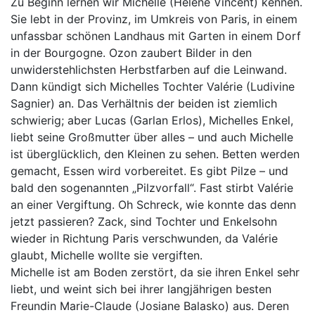
Zu Beginn lernen wir Michelle (Hélène Vincent) kennen.
Sie lebt in der Provinz, im Umkreis von Paris, in einem
unfassbar schönen Landhaus mit Garten in einem Dorf
in der Bourgogne. Ozon zaubert Bilder in den
unwiderstehlichsten Herbstfarben auf die Leinwand.
Dann kündigt sich Michelles Tochter Valérie (Ludivine
Sagnier) an. Das Verhältnis der beiden ist ziemlich
schwierig; aber Lucas (Garlan Erlos), Michelles Enkel,
liebt seine Großmutter über alles – und auch Michelle
ist überglücklich, den Kleinen zu sehen. Betten werden
gemacht, Essen wird vorbereitet. Es gibt Pilze – und
bald den sogenannten „Pilzvorfall“. Fast stirbt Valérie
an einer Vergiftung. Oh Schreck, wie konnte das denn
jetzt passieren? Zack, sind Tochter und Enkelsohn
wieder in Richtung Paris verschwunden, da Valérie
glaubt, Michelle wollte sie vergiften.
Michelle ist am Boden zerstört, da sie ihren Enkel sehr
liebt, und weint sich bei ihrer langjährigen besten
Freundin Marie-Claude (Josiane Balasko) aus. Deren