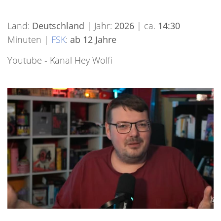
Land:
Deutschland
| Jahr:
2026
| ca.
14:30
Minuten |
FSK
:
ab 12 Jahre
Youtube - Kanal Hey Wolfi