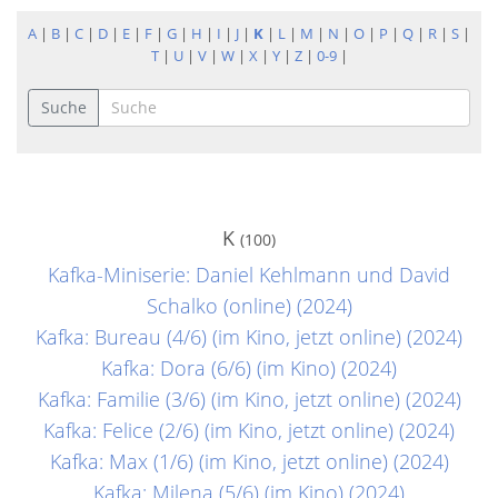
A
|
B
|
C
|
D
|
E
|
F
|
G
|
H
|
I
|
J
|
K
|
L
|
M
|
N
|
O
|
P
|
Q
|
R
|
S
|
T
|
U
|
V
|
W
|
X
|
Y
|
Z
|
0-9
|
Suche
K
(100)
Kafka-Miniserie: Daniel Kehlmann und David
Schalko (online) (2024)
Kafka: Bureau (4/6) (im Kino, jetzt online) (2024)
Kafka: Dora (6/6) (im Kino) (2024)
Kafka: Familie (3/6) (im Kino, jetzt online) (2024)
Kafka: Felice (2/6) (im Kino, jetzt online) (2024)
Kafka: Max (1/6) (im Kino, jetzt online) (2024)
Kafka: Milena (5/6) (im Kino) (2024)