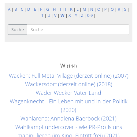
A
|
B
|
C
|
D
|
E
|
F
|
G
|
H
|
I
|
J
|
K
|
L
|
M
|
N
|
O
|
P
|
Q
|
R
|
S
|
T
|
U
|
V
|
W
|
X
|
Y
|
Z
|
0-9
|
Suche
W
(144)
Wacken: Full Metal Village (derzeit online) (2007)
Wackersdorf (derzeit online) (2018)
Wader Wecker Vater Land
Wagenknecht - Ein Leben mit und in der Politik
(2020)
Wahlarena: Annalena Baerbock (2021)
Wahlkampf undercover - wie PR-Profis uns
manipulieren (im Kino, Eintritt frei) (2021)