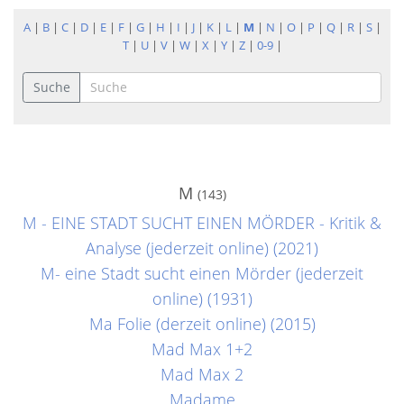
A
|
B
|
C
|
D
|
E
|
F
|
G
|
H
|
I
|
J
|
K
|
L
|
M
|
N
|
O
|
P
|
Q
|
R
|
S
|
T
|
U
|
V
|
W
|
X
|
Y
|
Z
|
0-9
|
Suche
M
(143)
M - EINE STADT SUCHT EINEN MÖRDER - Kritik &
Analyse (jederzeit online) (2021)
M- eine Stadt sucht einen Mörder (jederzeit
online) (1931)
Ma Folie (derzeit online) (2015)
Mad Max 1+2
Mad Max 2
Madame