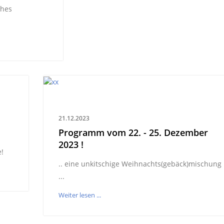
ches
21.12.2023
Programm vom 22. - 25. Dezember
2023 !
e!
.. eine unkitschige Weihnachts(gebäck)mischung
...
Weiter lesen ...